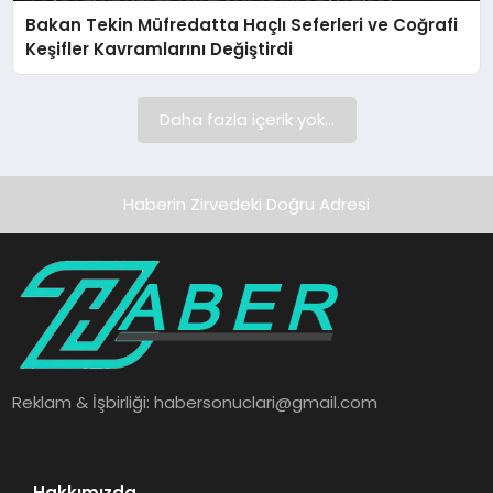
Bakan Tekin Müfredatta Haçlı Seferleri ve Coğrafi
SAĞLIK
Keşifler Kavramlarını Değiştirdi
SPOR
Daha fazla içerik yok...
TEKNOLOJI
Haberin Zirvedeki Doğru Adresi
Reklam & İşbirliği:
habersonuclari@gmail.com
Hakkımızda