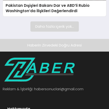
Pakistan Dışişleri Bakanı Dar ve ABD’li Rubio
SAĞLIK
Washington’da İlişkileri Değerlendirdi
SPOR
Daha fazla içerik yok...
TEKNOLOJI
Haberin Zirvedeki Doğru Adresi
Reklam & İşbirliği:
habersonuclari@gmail.com
Hakkımızda