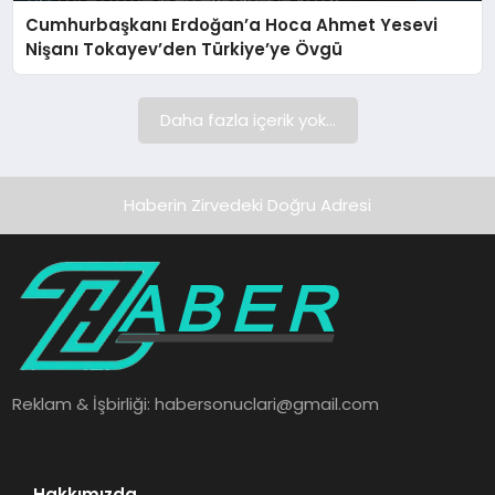
Cumhurbaşkanı Erdoğan’a Hoca Ahmet Yesevi
SAĞLIK
Nişanı Tokayev’den Türkiye’ye Övgü
SPOR
Daha fazla içerik yok...
TEKNOLOJI
Haberin Zirvedeki Doğru Adresi
Reklam & İşbirliği:
habersonuclari@gmail.com
Hakkımızda