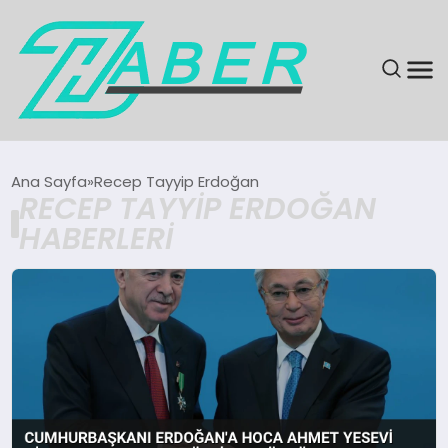
SON DAKIKA
Ana Sayfa
Recep Tayyip Erdoğan
RECEP TAYYIP ERDOĞAN
GÜNDEM
HABERLERI
EKONOMI
MAGAZIN
EĞITIM
KÜLTÜR & SANAT