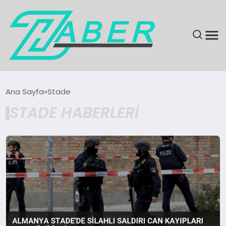
SON DAKIKA
Ana Sayfa
Stade
STADE HABERLERI
GÜNDEM
EKONOMI
MAGAZIN
EĞITIM
KÜLTÜR & SANAT