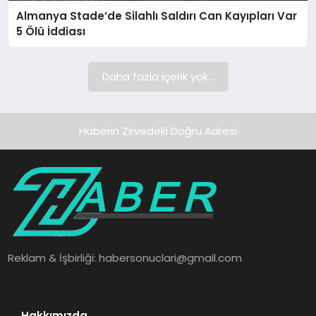
Almanya Stade’de Silahlı Saldırı Can Kayıpları Var
SAĞLIK
5 Ölü İddiası
SPOR
Daha fazla içerik yok...
TEKNOLOJI
Haberin Zirvedeki Doğru Adresi
Reklam & İşbirliği:
habersonuclari@gmail.com
Hakkımızda