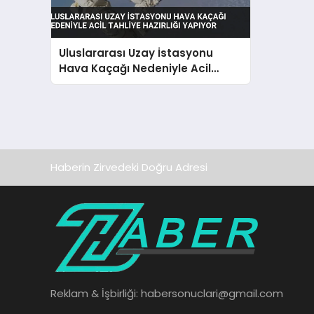
Uluslararası Uzay İstasyonu
Hava Kaçağı Nedeniyle Acil
Tahliye Hazırlığı Yapıyor
Haberin Zirvedeki Doğru Adresi
Reklam & İşbirliği:
habersonuclari@gmail.com