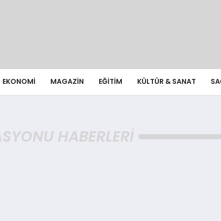
EKONOMI
MAGAZIN
EĞITIM
KÜLTÜR & SANAT
SA
ASYONU HABERLERI