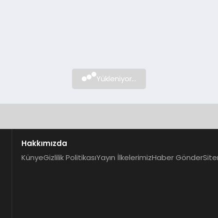
Yükleniyor...
Hakkımızda
Künye
Gizlilik Politikası
Yayın İlkelerimiz
Haber Gönder
Site