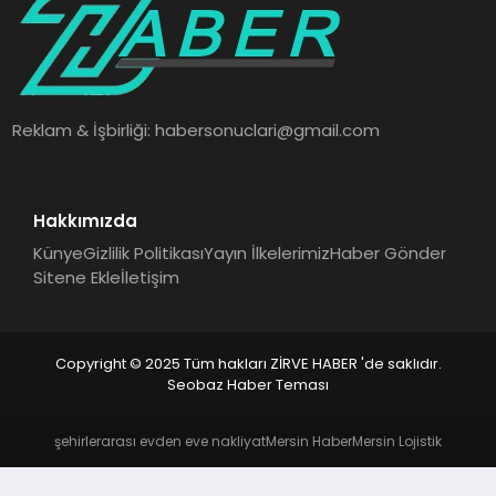
SAĞLIK
SPOR
Reklam & İşbirliği:
habersonuclari@gmail.com
TEKNOLOJI
Hakkımızda
Künye
Gizlilik Politikası
Yayın İlkelerimiz
Haber Gönder
Sitene Ekle
İletişim
Copyright © 2025 Tüm hakları ZİRVE HABER 'de saklıdır.
Seobaz Haber Teması
şehirlerarası evden eve nakliyat
Mersin Haber
Mersin Lojistik