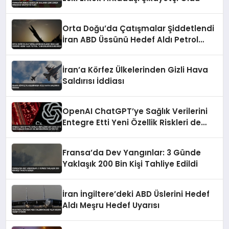
Orta Doğu’da Çatışmalar Şiddetlendi
İran ABD Üssünü Hedef Aldı Petrol
Tankerlerini Durdurdu
İran’a Körfez Ülkelerinden Gizli Hava
Saldırısı İddiası
OpenAI ChatGPT’ye Sağlık Verilerini
Entegre Etti Yeni Özellik Riskleri de
Beraberinde Getiriyor
Fransa’da Dev Yangınlar: 3 Günde
Yaklaşık 200 Bin Kişi Tahliye Edildi
İran İngiltere’deki ABD Üslerini Hedef
Aldı Meşru Hedef Uyarısı