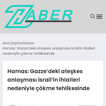
SON DAKIKA
Ana Sayfa
Dünya
Hamas: Gazze’deki ateşkes anlaşması İsrail’in ihlalleri
GÜNDEM
nedeniyle çökme tehlikesinde
EKONOMI
Hamas: Gazze’deki ateşkes
MAGAZIN
anlaşması İsrail’in ihlalleri
nedeniyle çökme tehlikesinde
EĞITIM
KÜLTÜR & SANAT