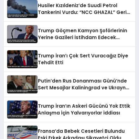
Husiler Kızıldeniz’de Suudi Petrol
Tankerini Vurdu: “NCC GHAZAL” Geri
Çekildi
Trump Göçmen Kamyon Şoförlerinin
Yerine Gazileri İstihdam Edecek
Düzenlemeyi Duyurdu
Trump İran’ı Çok Sert Vuracağız Diye
Tehdit Etti
Putin’den Rus Donanması Günü’nde
Sert Mesajlar Kaliningrad ve Ukrayna
Vurgusu
Trump İran’ın Askeri Gücünü Yok Ettik
Anlaşma İçin Yalvarıyorlar İddiası
Fransa’da Bebek Cesetleri Bulundu
Eski Erkek Arkadaşı Şikayetçi Oldu