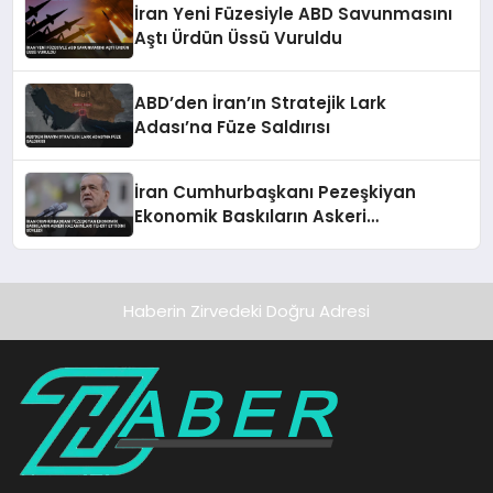
İran Yeni Füzesiyle ABD Savunmasını
Aştı Ürdün Üssü Vuruldu
ABD’den İran’ın Stratejik Lark
Adası’na Füze Saldırısı
İran Cumhurbaşkanı Pezeşkiyan
Ekonomik Baskıların Askeri
Kazanımları Tehdit Ettiğini Söyledi
Haberin Zirvedeki Doğru Adresi