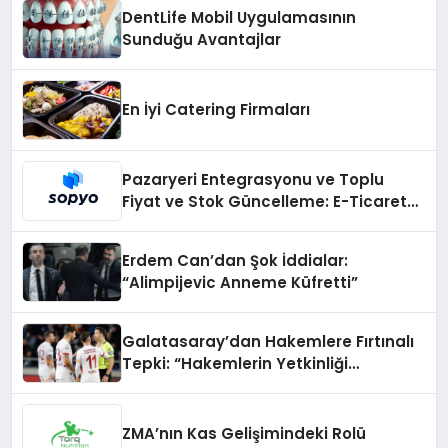
DentLife Mobil Uygulamasının
Sunduğu Avantajlar
En İyi Catering Firmaları
Pazaryeri Entegrasyonu ve Toplu
Fiyat ve Stok Güncelleme: E-Ticaret
İşletmeleri İçin Kolay Çözümler
Erdem Can’dan Şok İddialar:
“Alimpijevic Anneme Küfretti”
Galatasaray’dan Hakemlere Fırtınalı
Tepki: “Hakemlerin Yetkinliği
Tartışılıyor!”
ZMA’nın Kas Gelişimindeki Rolü