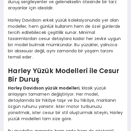
duruş sergileyenler ve gelenekselin ötesinde bir tarz
arayanlar için idealdir.
Harley Davidson erkek yüzük koleksiyonunda yer alan
modeller, hem günlük kullanım hem de özel günlerde
tercih edilebilecek çeşitlilik sunar. Minimal
tasarımlardan cesur detaylara kadar her zevke uygun
bir model bulmak mümkündür. Bu yüzükler, yalnızca
bir aksesuar değil, aynı zamanda bir yaşam tarzını
temsil eder.
Harley Yüzük Modelleri ile Cesur
Bir Duruş
Harley Davidson yüzük
modelleri
, klasik yüzük
anlayışını tamamen değiştiriyor. Her model,
detaylarında bir hikâye taşır ve bu hikâye, markanın
özgün ruhunu yansıtır. İster motor tutkunuzu
yansıtmak, ister cesur bir stil oluşturmak isteyin, Harley
yüzük modelleri tam size göre.
Bu modeller arasında, hem sade hem de gösterişli