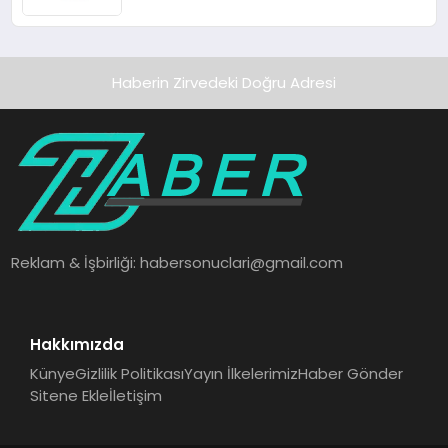
Haberin Zirvedeki Doğru Adresi
Reklam & İşbirliği:
habersonuclari@gmail.com
Hakkımızda
Künye
Gizlilik Politikası
Yayın İlkelerimiz
Haber Gönder
Sitene Ekle
İletişim