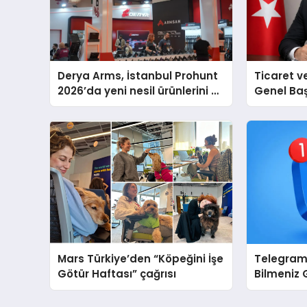
Derya Arms, İstanbul Prohunt
Ticaret v
2026’da yeni nesil ürünlerini ve
Genel Ba
global marka vizyonunu
Ulutaş, e
sergiledi
açıklamad
Mars Türkiye’den “Köpeğini İşe
Telegram
Götür Haftası” çağrısı
Bilmeniz 
Sahipleri
Hedef Kit