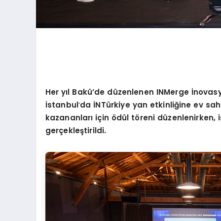
Her yıl Bakü’de düzenlenen INMerge İnovasyo
İstanbul
’
da
İNTürkiye yan etkinliğine ev sahi
kazananları için
ö
dül t
ö
reni düzenlenirken, 
gerçekleştirildi.