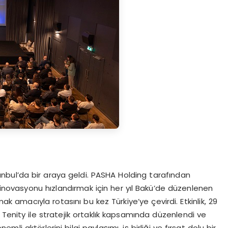
anbul’da bir araya geldi. PASHA Holding tarafından
novasyonu hızlandırmak için her yıl Bakü’de düzenlenen
ak amacıyla rotasını bu kez Türkiye’ye çevirdi. Etkinlik, 29
Tenity ile stratejik ortaklık kapsamında düzenlendi ve
emli aktörlerini bilgi paylaşımı, iş birliği ve fırsat dolu bir