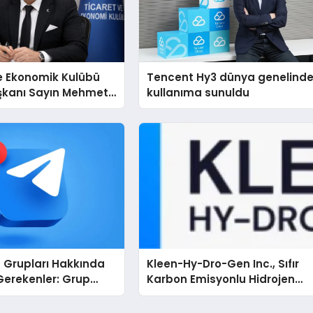
e Ekonomik Kulübü
Tencent Hy3 dünya genelind
şkanı Sayın Mehmet
kullanıma sunuldu
konomiye dair yaptığı
a şunları kaydetti:
 Grupları Hakkında
Kleen-Hy-Dro-Gen Inc., Sıfır
Gerekenler: Grup
Karbon Emisyonlu Hidrojen
 İçin Telegram’da
Isıtma Teknolojisinde ISO ve
leye Ulaşma
TSSA Düzenleyici Onaylarını