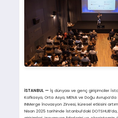
İSTANBUL
—
İş dünyası ve genç girişimciler İst
Kafkasya, Orta Asya, MENA ve Doğu Avrupa’da i
INMerge İnovasyon Zirvesi, küresel etkisini artırm
Nisan 2025 tarihinde İstanbul’daki DOTSHUB’da, 
girişimleri, inovasyon liderlerini ve ekosistemin ön