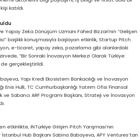
işi katıldı.
nuldu
ı ve Yapay Zeka Dönüşüm Uzmanı Fahed Bizzari’nin “Gelişen
si” başlıklı konuşmasıyla başlayan etkinlik, Startup Pitch
asyon, e-ticaret, yapay zeka, pazarlama gibi alanlardaki
n zirvede, “Bir Sonraki İnovasyon Merkezi Olarak Türkiye:
e gerçekleştirildi.
bayeva, Yapı Kredi Ekosistem Bankacılığı ve İnovasyon
 Enis Hulli, TC Cumhurbaşkanlığı Yatırım Ofisi Finansal
uk ve Sabancı ARF Programı Başkanı, Strateji ve İnovasyon
dı.
etkinlikte, INTürkiye Girişim Pitch Yarışması’nın
ty İstanbul Hub Başkanı Sabina Babayeva, APY Ventures’tan