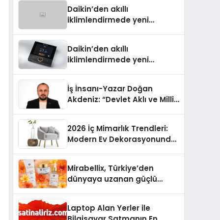
Türkiye’de
Daikin’den akıllı
iklimlendirmede yeni
dönem: Madoka Plus
Türkiye’de
Daikin’den akıllı
iklimlendirmede yeni
dönem: Madoka Plus
Türkiye’de
İş İnsanı-Yazar Doğan
Akdeniz: “Devlet Aklı ve Milli
Çıkarlar Her Şeyin
Üzerindedir”
2026 İç Mimarlık Trendleri:
Modern Ev Dekorasyonunda
Öne Çıkan Fikirler
Mirabellix, Türkiye’den
dünyaya uzanan güçlü
büyümesini sürdürüyor
Laptop Alan Yerler ile
Bilgisayar Satmanın En