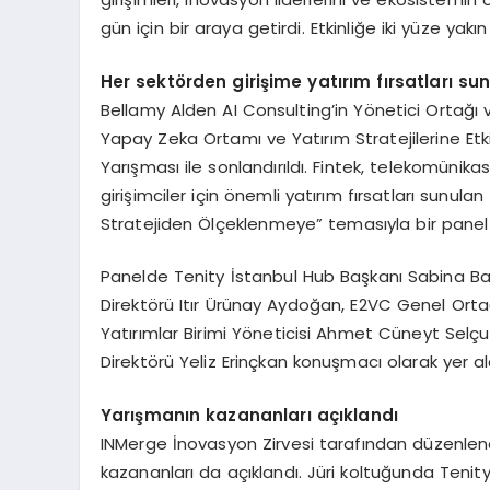
gün için bir araya getirdi. Etkinliğe iki yüze yakın k
Her sekt
ö
rden girişime yatırım fırsatları su
Bellamy Alden AI Consulting’in Yönetici Ortağ
Yapay Zeka Ortamı ve Yatırım Stratejilerine Etki
Yarışması ile sonlandırıldı. Fintek, telekomünik
girişimciler için önemli yatırım fırsatları sunula
Stratejiden Ölçeklenmeye” temasıyla bir panel d
Panelde Tenity İstanbul Hub Başkanı Sabina Ba
Direktörü Itır Ürünay Aydoğan, E2VC Genel Ortağı
Yatırımlar Birimi Yöneticisi Ahmet Cüneyt Selç
Direktörü Yeliz Erinçkan konuşmacı olarak yer al
Yarışmanın kazananları açıklandı
INMerge İnovasyon Zirvesi tarafından düzenlenen 
kazananları da açıklandı. Jüri koltuğunda Teni