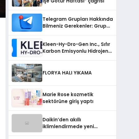
İşe Götür Haftası” çağrısı
Telegram Grupları Hakkında
Bilmeniz Gerekenler: Grup
Sahipleri İçin Telegram’da
Hedef Kitleye Ulaşma
Kleen-Hy-Dro-Gen Inc., Sıfır
Karbon Emisyonlu Hidrojen
Isıtma Teknolojisinde ISO ve
TSSA Düzenleyici Onaylarını
Aldı
FLORYA HALI YIKAMA
Marie Rose kozmetik
sektörüne giriş yaptı
Daikin’den akıllı
iklimlendirmede yeni
dönem: Madoka Plus