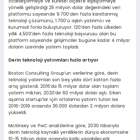
ticarileştirmeye ve küresel ölçekte eşleştirmeye
yönelik geliştirdiği 25 milyon dolar değerindeki veri
platformu sayesinde 9.700’den fazla kanıtlanmış
teknoloji çözümünü, 1.700’ü aşkın yatırımcı ve
kurumsal fonla buluşturuyor. 120’den fazla ülkeden
yıllık 4.500’den fazla teknoloji başvurusu alan bu
platform sayesinde girişimciler bugüne kadar 4 milyar
doların üzerinde yatırım topladı.
Derin teknoloji yatırımları hızla artıyor
Boston Consulting Group’un verilerine göre, derin
teknoloji yatırımları son beş yılda dört kattan fazla
artış gösterdi. 2016’da 15 milyar dolar olan toplam
yatırım miktarı, 2020’de 60 milyar doları aştı. Erken
aşama startup’lar için ortalama yatırım tutarı ise
2016-2019 arasında 36.000 dolardan 2 milyon dolara
yükseldi.
McKinsey ve PwC analizlerine göre, 2030 itibarıyla
derin teknoloji kaynaklı yeniliklerin dünya ekonomisine
10-15 trilyon dolar arasında katkı yapabileceği