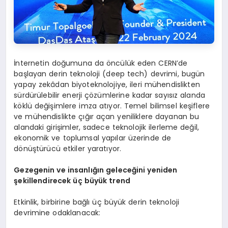
İnternetin doğumuna da öncülük eden CERN’de
başlayan derin teknoloji (deep tech) devrimi, bugün
yapay zekâdan biyoteknolojiye, ileri mühendislikten
sürdürülebilir enerji çözümlerine kadar sayısız alanda
köklü değişimlere imza atıyor. Temel bilimsel keşiflere
ve mühendislikte çığır açan yeniliklere dayanan bu
alandaki girişimler, sadece teknolojik ilerleme değil,
ekonomik ve toplumsal yapılar üzerinde de
dönüştürücü etkiler yaratıyor.
G
ezegen
in ve insanlığın geleceğini yeniden
şeki
llend
irecek üç büyük trend
Etkinlik, birbirine bağlı üç büyük derin teknoloji
devrimine odaklanacak: