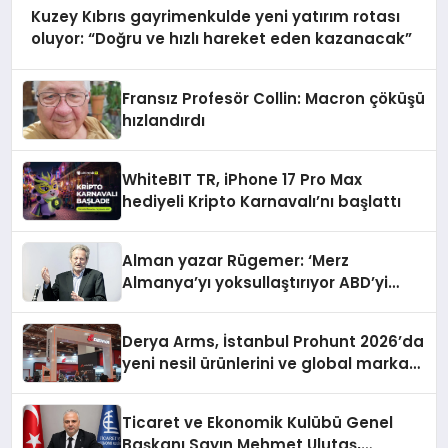
Kuzey Kıbrıs gayrimenkulde yeni yatırım rotası
oluyor: “Doğru ve hızlı hareket eden kazanacak”
Fransız Profesör Collin: Macron çöküşü
hızlandırdı
WhiteBIT TR, iPhone 17 Pro Max
hediyeli Kripto Karnavalı’nı başlattı
Alman yazar Rügemer: ‘Merz
Almanya’yı yoksullaştırıyor ABD’yi
zenginleştiriyor’
Derya Arms, İstanbul Prohunt 2026’da
yeni nesil ürünlerini ve global marka
vizyonunu sergiledi
Ticaret ve Ekonomik Kulübü Genel
Başkanı Sayın Mehmet Ulutaş,