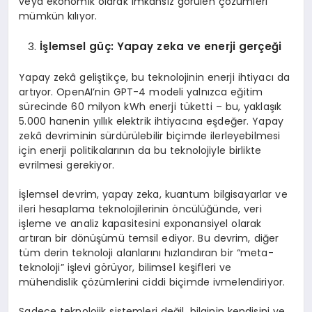
veya ekonomik olarak imkansız görülen çözümleri
mümkün kılıyor.
İşlemsel güç: Yapay zeka ve enerji gerçeği
Yapay zekâ geliştikçe, bu teknolojinin enerji ihtiyacı da
artıyor. OpenAI’nin GPT-4 modeli yalnızca eğitim
sürecinde 60 milyon kWh enerji tüketti – bu, yaklaşık
5.000 hanenin yıllık elektrik ihtiyacına eşdeğer. Yapay
zekâ devriminin sürdürülebilir biçimde ilerleyebilmesi
için enerji politikalarının da bu teknolojiyle birlikte
evrilmesi gerekiyor.
İşlemsel devrim, yapay zeka, kuantum bilgisayarlar ve
ileri hesaplama teknolojilerinin öncülüğünde, veri
işleme ve analiz kapasitesini exponansiyel olarak
artıran bir dönüşümü temsil ediyor. Bu devrim, diğer
tüm derin teknoloji alanlarını hızlandıran bir “meta-
teknoloji” işlevi görüyor, bilimsel keşifleri ve
mühendislik çözümlerini ciddi biçimde ivmelendiriyor.
Sadece teknolojik sistemleri değil, bilginin kendisini ve