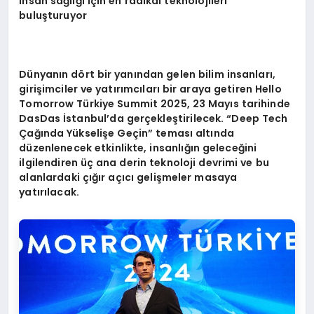
insan sağlığı için en radikal teknolojileri
buluşturuyor
Dünyanı
n d
ö
rt bir yanından gelen bilim insanları,
girişimciler ve yatırımcıları bir araya getiren Hello
Tomorrow Türkiye Summit 2025, 23 Mayıs tarihinde
DasDas İstanbul’da gerçekleştirilecek. “Deep Tech
Çağında Yükseliş
e Ge
ç
in” temas
ı altında
düzenlenecek etkinlikte, insanlığın geleceğini
ilgilendiren üç ana derin teknoloji devrimi ve bu
alanlardaki çığır açıcı
geli
şmeler masaya
yatırılacak.