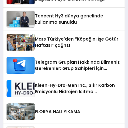
ekonomiye dair yaptığı açıklamada
şunları kaydetti:
Tencent Hy3 dünya genelinde
kullanıma sunuldu
Mars Türkiye’den “Köpeğini İşe Götür
Haftası” çağrısı
Telegram Grupları Hakkında Bilmeniz
Gerekenler: Grup Sahipleri İçin
Telegram’da Hedef Kitleye Ulaşma
Kleen-Hy-Dro-Gen Inc., Sıfır Karbon
Emisyonlu Hidrojen Isıtma
Teknolojisinde ISO ve TSSA
Düzenleyici Onaylarını Aldı
FLORYA HALI YIKAMA