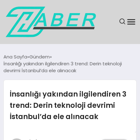
SON DAKIKA
Ana Sayfa
Gündem
İnsanlığı yakından ilgilendiren 3 trend: Derin teknoloji
GÜNDEM
devrimi İstanbul’da ele alınacak
EKONOMI
İnsanlığı yakından ilgilendiren 3
MAGAZIN
trend: Derin teknoloji devrimi
İstanbul’da ele alınacak
EĞITIM
KÜLTÜR & SANAT