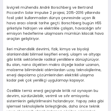
İsviçreli mühendis André Borschberg ve Bertrand
Piccard’ın Solar Impulse 2 projesi, 2015-2016 yıllarında
fosil yakıt kullanmadan dünya çevresinde uçan ilk
hava aracı olarak tarihe geçti. Borschberg bugün H55
şirketiyle hidrojen ve elektrikle çalışan, havacılığın sıfır
emisyon hedeflerine ulaşmasını mümkün kılacak hava
araçları geliştiriyor.
İleri mühendislik devrimi, fizik, kimya ve biyoloji
alanlarındaki bilimsel keşifleri enerji, ulaşım ve altyapı
gibi kritik sektörlerde radikal yeniliklere dönüştürüyor.
Bu alan, nano ölçekten makro ölçeğe kadar uzanan,
malzeme bilimindeki atılımlardan uzay teknolojilerine,
enerji depolama çözümlerinden elektrikli ulaşıma
kadar pek çok yenilikçi uygulamayı kapsıyor.
Özellikle temiz enerji geçişinde kritik rol oynayan bu
devrim, sürdürülebilir, verimli ve sıfır emisyonlu
sistemlerin geliştirilmesini hızlandırıyor. Yapay zeka gibi
işlemsel teknolojilerle birleştiğinde, daha önce teknik