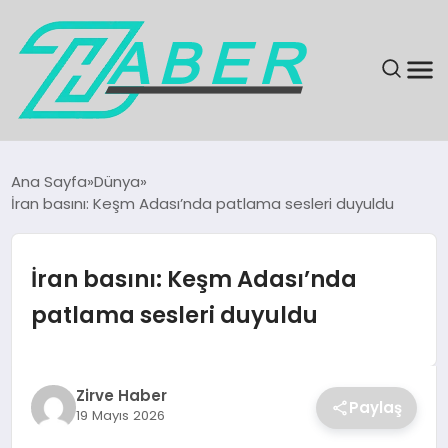
SON DAKIKA
Ana Sayfa
Dünya
İran basını: Keşm Adası’nda patlama sesleri duyuldu
GÜNDEM
EKONOMI
İran basını: Keşm Adası’nda
patlama sesleri duyuldu
MAGAZIN
EĞITIM
Zirve Haber
Paylaş
19 Mayıs 2026
KÜLTÜR & SANAT