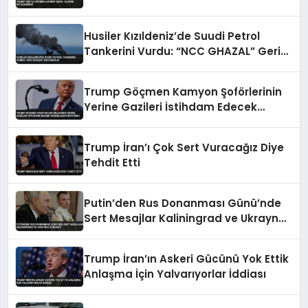
Husiler Kızıldeniz’de Suudi Petrol
Tankerini Vurdu: “NCC GHAZAL” Geri
Çekildi
Trump Göçmen Kamyon Şoförlerinin
Yerine Gazileri İstihdam Edecek
Düzenlemeyi Duyurdu
Trump İran’ı Çok Sert Vuracağız Diye
Tehdit Etti
Putin’den Rus Donanması Günü’nde
Sert Mesajlar Kaliningrad ve Ukrayna
Vurgusu
Trump İran’ın Askeri Gücünü Yok Ettik
Anlaşma İçin Yalvarıyorlar İddiası