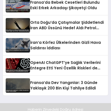
Fransa’da Bebek Cesetleri Bulundu
Eski Erkek Arkadaşı Şikayetçi Oldu
Orta Doğu’da Çatışmalar Şiddetlendi
İran ABD Üssünü Hedef Aldı Petrol
Tankerlerini Durdurdu
İran’a Körfez Ülkelerinden Gizli Hava
Saldırısı İddiası
OpenAI ChatGPT’ye Sağlık Verilerini
Entegre Etti Yeni Özellik Riskleri de
Beraberinde Getiriyor
Fransa’da Dev Yangınlar: 3 Günde
Yaklaşık 200 Bin Kişi Tahliye Edildi
Haberin Zirvedeki Doğru Adresi