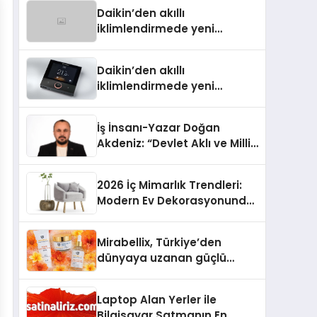
Türkiye’de
Daikin’den akıllı
iklimlendirmede yeni
dönem: Madoka Plus
Türkiye’de
Daikin’den akıllı
iklimlendirmede yeni
dönem: Madoka Plus
Türkiye’de
İş İnsanı-Yazar Doğan
Akdeniz: “Devlet Aklı ve Milli
Çıkarlar Her Şeyin
Üzerindedir”
2026 İç Mimarlık Trendleri:
Modern Ev Dekorasyonunda
Öne Çıkan Fikirler
Mirabellix, Türkiye’den
dünyaya uzanan güçlü
büyümesini sürdürüyor
Laptop Alan Yerler ile
Bilgisayar Satmanın En