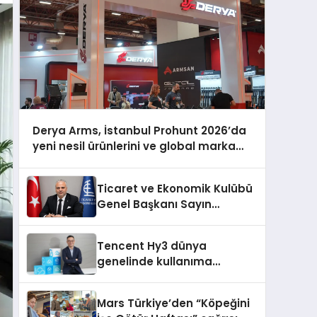
Derya Arms, İstanbul Prohunt 2026’da
yeni nesil ürünlerini ve global marka
vizyonunu sergiledi
Ticaret ve Ekonomik Kulübü
Genel Başkanı Sayın
Mehmet Ulutaş, ekonomiye
dair yaptığı açıklamada
Tencent Hy3 dünya
şunları kaydetti:
genelinde kullanıma
sunuldu
Mars Türkiye’den “Köpeğini