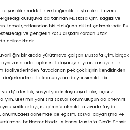
likte, yasaklı maddeler ve bağımlılık başta olmak üzere
 sergilediği duruşuyla da tanınan Mustafa Çim, sağlıklı ve
anın temel şartlarından biri olduğuna dikkat çekmektedir. Bu
steklediği ve gençlerin kötü alışkanlıklardan uzak
de edilmektedir.
duyarlılığını bir arada yürütmeye çalışan Mustafa Çim, birçok
değil, aynı zamanda toplumsal dayanışmayı önemseyen bir
ım faaliyetlerinden faydalanan pek çok kişinin kendisinden
nde değerlendirmeler kamuoyuna da yansımaktadır.
 verdiği destek, sosyal yardımlaşmaya bakış açısı ve
a Çim, üretimin yanı sıra sosyal sorumluluğun da önemini
ayırseverlik anlayışını görünür olmaktan ziyade fayda
’in, önümüzdeki dönemde de eğitim, sosyal dayanışma ve
 sürdürmesi beklenmektedir. İş İnsanı Mustafa Çim’in Sessiz