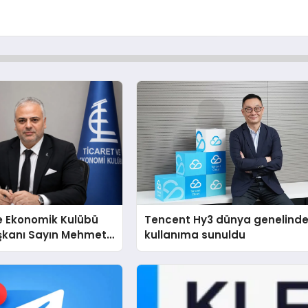
e Ekonomik Kulübü
Tencent Hy3 dünya genelind
şkanı Sayın Mehmet
kullanıma sunuldu
konomiye dair yaptığı
a şunları kaydetti: