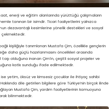
şaat, enerji ve eğitim alanlarında yürüttüğü çalışmaların
emle tanınan bir isimdir. Ticari faaliyetlerini yalnızca
un dezavantajlı kesimlerine yönelik destekleri ve sosyal
i çekmektedir.
ağlı kişiliğiyle tanımlanan Mustafa Çim, özellikle gençlerin
eğe daha güçlü hazırlanmasını öncelikleri arasında
 taşı olduğuna inanan Çim’in, çeşitli sosyal projeler ve
uluğuna katkı sunduğu ifade edilmektedir.
se yetim, öksüz ve kimsesiz çocuklar ile ihtiyaç sahibi
Hakkında dile getirilen bilgilere göre Türkiye’nin birçok ilinde
ağlayan Mustafa Çim, yardım faaliyetlerinin kamuoyuna
arak bilinmektedir.