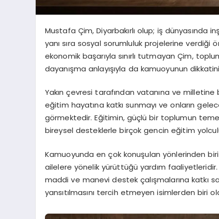
Mustafa Çim, Diyarbakırlı olup; iş dünyasında in
yanı sıra sosyal sorumluluk projelerine verdiği ön
ekonomik başarıyla sınırlı tutmayan Çim, toplum
dayanışma anlayışıyla da kamuoyunun dikkatin
Yakın çevresi tarafından vatanına ve milletine b
eğitim hayatına katkı sunmayı ve onların gelec
görmektedir. Eğitimin, güçlü bir toplumun temel
bireysel desteklerle birçok gencin eğitim yolc
Kamuoyunda en çok konuşulan yönlerinden biri i
ailelere yönelik yürüttüğü yardım faaliyetleridir. 
maddi ve manevi destek çalışmalarına katkı s
yansıtılmasını tercih etmeyen isimlerden biri ol