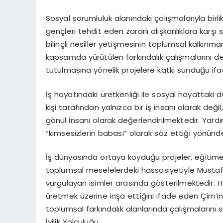
Sosyal sorumluluk alanındaki çalışmalarıyla bir
gençleri tehdit eden zararlı alışkanlıklara karşı
bilinçli nesiller yetişmesinin toplumsal kalkınm
kapsamda yürütülen farkındalık çalışmalarını de
tutulmasına yönelik projelere katkı sunduğu ifa
İş hayatındaki üretkenliği ile sosyal hayattaki 
kişi tarafından yalnızca bir iş insanı olarak 
gönül insanı olarak değerlendirilmektedir. Yard
“kimsesizlerin babası” olarak söz ettiği yönü
İş dünyasında ortaya koyduğu projeler, eğitime
toplumsal meselelerdeki hassasiyetiyle Mustaf
vurgulayan isimler arasında gösterilmektedir. H
üretmek üzerine inşa ettiğini ifade eden Çim
toplumsal farkındalık alanlarında çalışmalarını
İyilik Yolculuğu