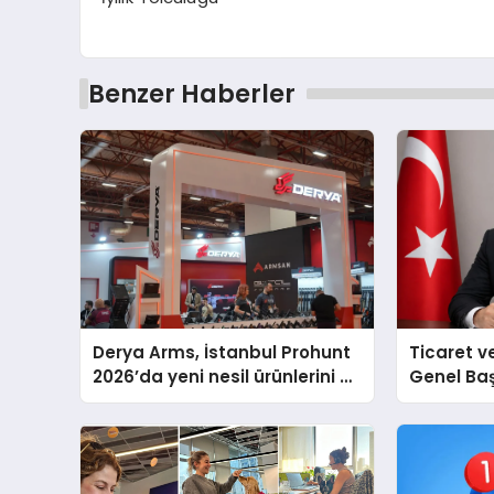
Benzer Haberler
Derya Arms, İstanbul Prohunt
Ticaret v
2026’da yeni nesil ürünlerini ve
Genel Ba
global marka vizyonunu
Ulutaş, e
sergiledi
açıklamad