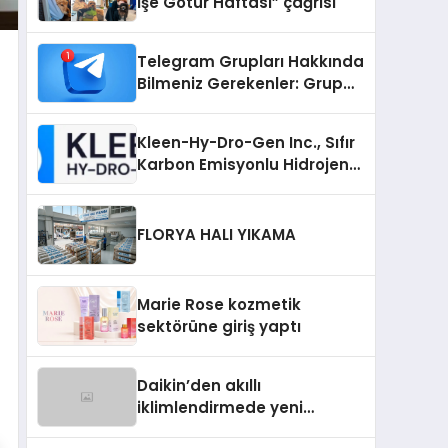
İşe Götür Haftası” çağrısı
Telegram Grupları Hakkında
Bilmeniz Gerekenler: Grup
Sahipleri İçin Telegram’da
Hedef Kitleye Ulaşma
Kleen-Hy-Dro-Gen Inc., Sıfır
Karbon Emisyonlu Hidrojen
Isıtma Teknolojisinde ISO ve
TSSA Düzenleyici Onaylarını
Aldı
FLORYA HALI YIKAMA
Marie Rose kozmetik
sektörüne giriş yaptı
Daikin’den akıllı
iklimlendirmede yeni
dönem: Madoka Plus