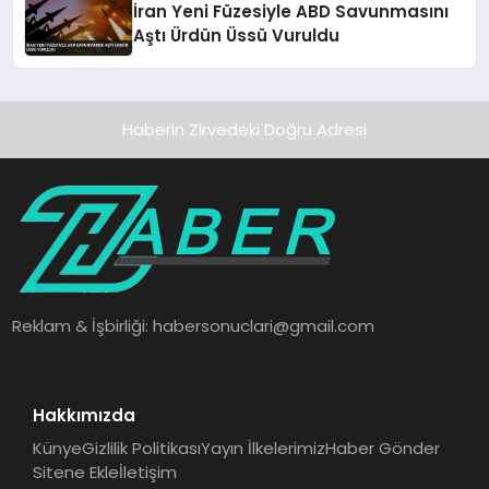
İran Yeni Füzesiyle ABD Savunmasını
Aştı Ürdün Üssü Vuruldu
Haberin Zirvedeki Doğru Adresi
Reklam & İşbirliği:
habersonuclari@gmail.com
Hakkımızda
Künye
Gizlilik Politikası
Yayın İlkelerimiz
Haber Gönder
Sitene Ekle
İletişim