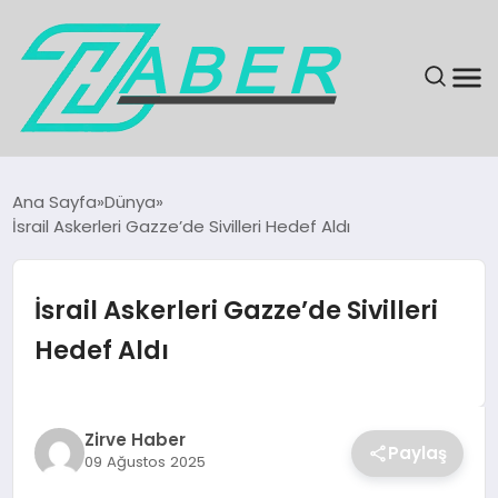
SON DAKIKA
Ana Sayfa
Dünya
İsrail Askerleri Gazze’de Sivilleri Hedef Aldı
GÜNDEM
EKONOMI
İsrail Askerleri Gazze’de Sivilleri
Hedef Aldı
MAGAZIN
EĞITIM
Zirve Haber
Paylaş
09 Ağustos 2025
KÜLTÜR & SANAT