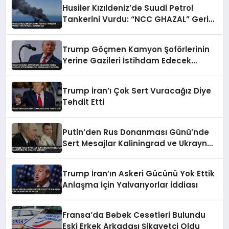
Husiler Kızıldeniz’de Suudi Petrol
Tankerini Vurdu: “NCC GHAZAL” Geri
Çekildi
Trump Göçmen Kamyon Şoförlerinin
Yerine Gazileri İstihdam Edecek
Düzenlemeyi Duyurdu
Trump İran’ı Çok Sert Vuracağız Diye
Tehdit Etti
Putin’den Rus Donanması Günü’nde
Sert Mesajlar Kaliningrad ve Ukrayna
Vurgusu
Trump İran’ın Askeri Gücünü Yok Ettik
Anlaşma İçin Yalvarıyorlar İddiası
Fransa’da Bebek Cesetleri Bulundu
Eski Erkek Arkadaşı Şikayetçi Oldu