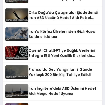
Orta Doğu’da Çatışmalar Şiddetlendi
İran ABD Üssünü Hedef Aldı Petrol
Tankerlerini Durdurdu
İran’a Körfez Ülkelerinden Gizli Hava
Saldırısı İddiası
OpenAI ChatGPT’ye Sağlık Verilerini
Entegre Etti Yeni Özellik Riskleri de
Beraberinde Getiriyor
Fransa’da Dev Yangınlar: 3 Günde
Yaklaşık 200 Bin Kişi Tahliye Edildi
İran İngiltere’deki ABD Üslerini Hedef
Aldı Meşru Hedef Uyarısı