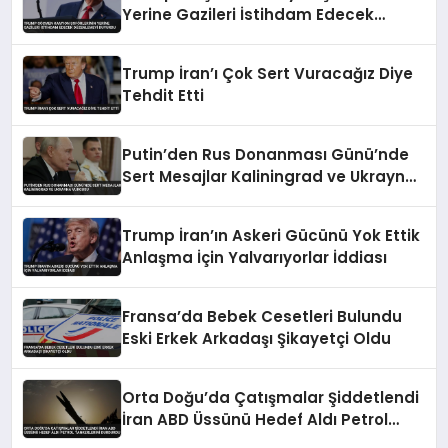
Yerine Gazileri İstihdam Edecek
Düzenlemeyi Duyurdu
Trump İran’ı Çok Sert Vuracağız Diye
Tehdit Etti
Putin’den Rus Donanması Günü’nde
Sert Mesajlar Kaliningrad ve Ukrayna
Vurgusu
Trump İran’ın Askeri Gücünü Yok Ettik
Anlaşma İçin Yalvarıyorlar İddiası
Fransa’da Bebek Cesetleri Bulundu
Eski Erkek Arkadaşı Şikayetçi Oldu
Orta Doğu’da Çatışmalar Şiddetlendi
İran ABD Üssünü Hedef Aldı Petrol
Tankerlerini Durdurdu