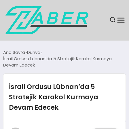
SON DAKIKA
Ana Sayfa
Dünya
İsrail Ordusu Lübnan’da 5 Stratejik Karakol Kurmaya
GÜNDEM
Devam Edecek
EKONOMI
İsrail Ordusu Lübnan’da 5
MAGAZIN
Stratejik Karakol Kurmaya
Devam Edecek
EĞITIM
KÜLTÜR & SANAT