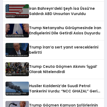
İran Bahreyn’deki Şeyh İsa Üssü’ne
Saldırdı ABD Unsurları Vuruldu
Trump Netanyahu Görüşmesinde İran
Endişelerini Dile Getirdi Axios Duyurdu
Trump İran’a sert yanıt vereceklerini
belirtti
Trump Ceuta Göçmen Akınını ‘İşgal’
Olarak Nitelendirdi
Husiler Kızıldeniz’de Suudi Petrol
Tankerini Vurdu: “NCC GHAZAL” Geri
Çekildi
Trump Göçmen Kamyon Şoförlerinin