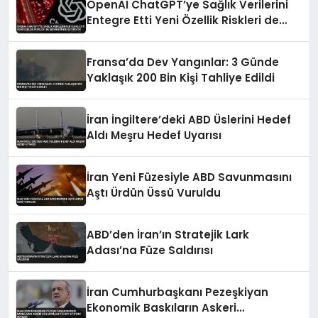
OpenAI ChatGPT’ye Sağlık Verilerini
Entegre Etti Yeni Özellik Riskleri de
Beraberinde Getiriyor
Fransa’da Dev Yangınlar: 3 Günde
Yaklaşık 200 Bin Kişi Tahliye Edildi
İran İngiltere’deki ABD Üslerini Hedef
Aldı Meşru Hedef Uyarısı
İran Yeni Füzesiyle ABD Savunmasını
Aştı Ürdün Üssü Vuruldu
ABD’den İran’ın Stratejik Lark
Adası’na Füze Saldırısı
İran Cumhurbaşkanı Pezeşkiyan
Ekonomik Baskıların Askeri