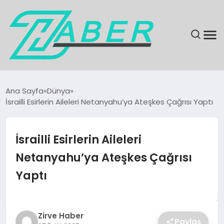
SON DAKIKA
Ana Sayfa
Dünya
İsrailli Esirlerin Aileleri Netanyahu’ya Ateşkes Çağrısı Yaptı
GÜNDEM
EKONOMI
İsrailli Esirlerin Aileleri
Netanyahu’ya Ateşkes Çağrısı
MAGAZIN
Yaptı
EĞITIM
KÜLTÜR & SANAT
Zirve Haber
Paylaş