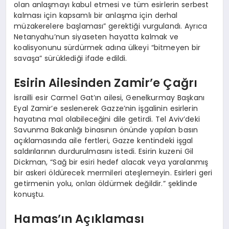
olan anlaşmayı kabul etmesi ve tüm esirlerin serbest
kalması için kapsamlı bir anlaşma için derhal
müzakerelere başlaması” gerektiği vurgulandı. Ayrıca
Netanyahu’nun siyaseten hayatta kalmak ve
koalisyonunu sürdürmek adına ülkeyi “bitmeyen bir
savaşa” sürüklediği ifade edildi.
Esirin Ailesinden Zamir’e Çağrı
İsrailli esir Carmel Gat’ın ailesi, Genelkurmay Başkanı
Eyal Zamir’e seslenerek Gazze’nin işgalinin esirlerin
hayatına mal olabileceğini dile getirdi. Tel Aviv’deki
Savunma Bakanlığı binasının önünde yapılan basın
açıklamasında aile fertleri, Gazze kentindeki işgal
saldırılarının durdurulmasını istedi. Esirin kuzeni Gil
Dickman, “Sağ bir esiri hedef alacak veya yaralanmış
bir askeri öldürecek mermileri ateşlemeyin. Esirleri geri
getirmenin yolu, onları öldürmek değildir.” şeklinde
konuştu.
Hamas’ın Açıklaması