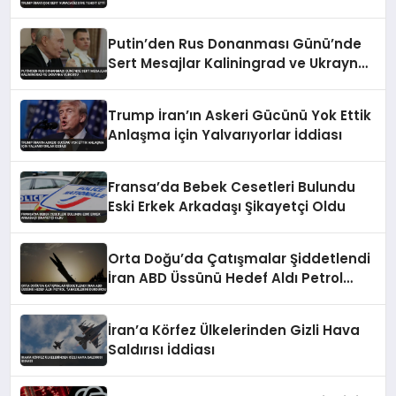
Putin’den Rus Donanması Günü’nde
Sert Mesajlar Kaliningrad ve Ukrayna
Vurgusu
Trump İran’ın Askeri Gücünü Yok Ettik
Anlaşma İçin Yalvarıyorlar İddiası
Fransa’da Bebek Cesetleri Bulundu
Eski Erkek Arkadaşı Şikayetçi Oldu
Orta Doğu’da Çatışmalar Şiddetlendi
İran ABD Üssünü Hedef Aldı Petrol
Tankerlerini Durdurdu
İran’a Körfez Ülkelerinden Gizli Hava
Saldırısı İddiası