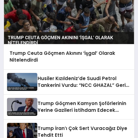
Trump Ceuta Göçmen Akınını ‘İşgal’ Olarak
Nitelendirdi
Husiler Kızıldeniz’de Suudi Petrol
Tankerini Vurdu: “NCC GHAZAL” Geri
Çekildi
Trump Göçmen Kamyon Şoförlerinin
Yerine Gazileri İstihdam Edecek
Düzenlemeyi Duyurdu
Trump İran’ı Çok Sert Vuracağız Diye
Tehdit Etti