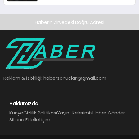
Kazanımları Tehdit Ettiğini Söyledi
Haberin Zirvedeki Doğru Adresi
Reklam & İşbirliği:
habersonuclari@gmail.com
Hakkımızda
Künye
Gizlilik Politikası
Yayın İlkelerimiz
Haber Gönder
Sitene Ekle
İletişim