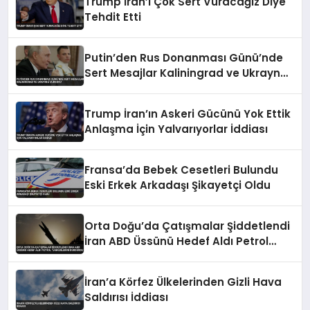
Trump İran’ı Çok Sert Vuracağız Diye
Tehdit Etti
Putin’den Rus Donanması Günü’nde
Sert Mesajlar Kaliningrad ve Ukrayna
Vurgusu
Trump İran’ın Askeri Gücünü Yok Ettik
Anlaşma İçin Yalvarıyorlar İddiası
Fransa’da Bebek Cesetleri Bulundu
Eski Erkek Arkadaşı Şikayetçi Oldu
Orta Doğu’da Çatışmalar Şiddetlendi
İran ABD Üssünü Hedef Aldı Petrol
Tankerlerini Durdurdu
İran’a Körfez Ülkelerinden Gizli Hava
Saldırısı İddiası