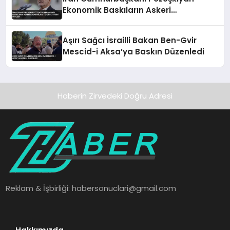
Ekonomik Baskıların Askeri
Kazanımları Tehdit Ettiğini Söyledi
Aşırı Sağcı İsrailli Bakan Ben-Gvir
Mescid-i Aksa’ya Baskın Düzenledi
Haberin Zirvedeki Doğru Adresi
Reklam & İşbirliği:
habersonuclari@gmail.com