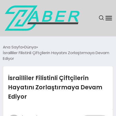
SON DAKIKA
Ana Sayfa
Dünya
İsrailliler Filistinli Çiftçilerin Hayatını Zorlaştırmaya Devam
GÜNDEM
Ediyor
EKONOMI
İsrailliler Filistinli Çiftçilerin
MAGAZIN
Hayatını Zorlaştırmaya Devam
Ediyor
EĞITIM
KÜLTÜR & SANAT