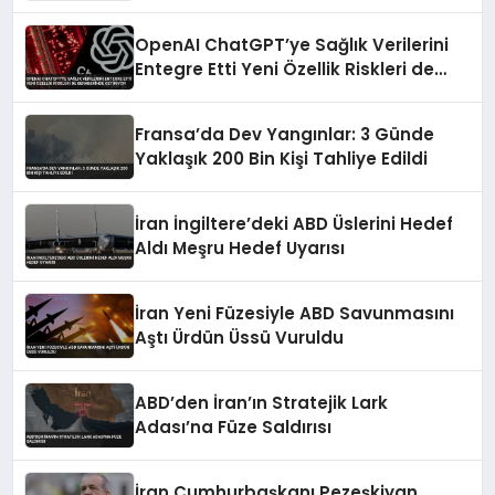
OpenAI ChatGPT’ye Sağlık Verilerini
Entegre Etti Yeni Özellik Riskleri de
Beraberinde Getiriyor
Fransa’da Dev Yangınlar: 3 Günde
Yaklaşık 200 Bin Kişi Tahliye Edildi
İran İngiltere’deki ABD Üslerini Hedef
Aldı Meşru Hedef Uyarısı
İran Yeni Füzesiyle ABD Savunmasını
Aştı Ürdün Üssü Vuruldu
ABD’den İran’ın Stratejik Lark
Adası’na Füze Saldırısı
İran Cumhurbaşkanı Pezeşkiyan