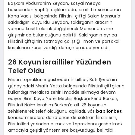
Başkanı Abdurrahim Zeydan, sosyal medya
hesabından yaptığı açıklamada, İsrailli bir sürücünün
Kana Vadisi bölgesinde Filistinli çiftçi Salah Mansur’a
saldırdığını duyurdu. Zeydan, saldırganın aracının
yönünü kasıtlı olarak değiştirerek Mansur’u ezme
girişiminde bulunduğunu belirtti. Saldırganın ayrıca
Filistinli çiftçinin satmaya çalıştığı limon ve portakal
kasalarına zarar verdiği de açıklamada yer aldı.
26 Koyun İsrailliler Yüzünden
Telef Oldu
Filistin topraklarını gasbeden İsrailliler, Batı Şeria’nın
güneyindeki Msafir Yatta bölgesinde Filistinli çiftçilerin
kullandığı meralara zehirli madde sıkmaya devam
ediyor. Birin Köyü Yerel Meclisi Başkanı Ferid Burkan,
Filistinli Naim İbrahim Burkan’a ait 26 koyunun
zehirlenerek telef olduğunu açıkladı. Söz
babilonbet
konusu meralara daha önce de saldıran İsraillilerin,
Filistinlileri yerinden etmek ve topraklarını gasbetmek
amacıyla çeşitli yöntemlere başvurduğu belirtildi.