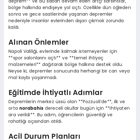
deprem** ve bu sabah devam eden artçı sarsıntılar,
bölge halkında endişeye yol açtı. Özellikle dün öğleden
sonra ve gece saatlerinde yaşanan depremler
nedeniyle insanlar evlerinden dışarı çıkmak zorunda
kaldı.
Alınan Önlemler
Napoli Valiliği, evlerinde kalmak istemeyenler için
**spor salonlarını açtı** ve **temel ihtiyaç
malzemeleri** dağıtarak bölge halkına destek oldu.
Neyse ki, depremler sonucunda herhangi bir can veya
mal kaybı yaşanmadı.
Eğitimde İhtiyatlı Adımlar
Depremlerin merkez üssü olan **Pozzuoli’de**, ilk ve
orta
norabahis
dereceli okullar bugün için **ihtiyaten
ara verildi**. Bu adım, öğrencilerin güvenliği ve
rahatlığı açısından atıldı.
Acil Durum Planları