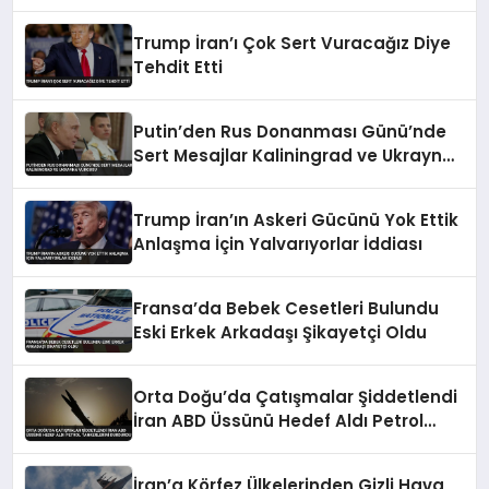
Düzenlemeyi Duyurdu
Trump İran’ı Çok Sert Vuracağız Diye
Tehdit Etti
Putin’den Rus Donanması Günü’nde
Sert Mesajlar Kaliningrad ve Ukrayna
Vurgusu
Trump İran’ın Askeri Gücünü Yok Ettik
Anlaşma İçin Yalvarıyorlar İddiası
Fransa’da Bebek Cesetleri Bulundu
Eski Erkek Arkadaşı Şikayetçi Oldu
Orta Doğu’da Çatışmalar Şiddetlendi
İran ABD Üssünü Hedef Aldı Petrol
Tankerlerini Durdurdu
İran’a Körfez Ülkelerinden Gizli Hava