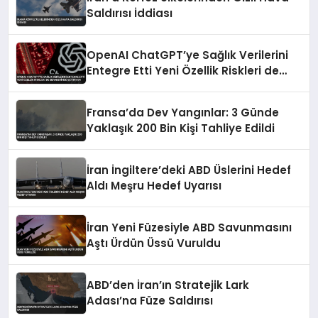
Saldırısı İddiası
OpenAI ChatGPT’ye Sağlık Verilerini
Entegre Etti Yeni Özellik Riskleri de
Beraberinde Getiriyor
Fransa’da Dev Yangınlar: 3 Günde
Yaklaşık 200 Bin Kişi Tahliye Edildi
İran İngiltere’deki ABD Üslerini Hedef
Aldı Meşru Hedef Uyarısı
İran Yeni Füzesiyle ABD Savunmasını
Aştı Ürdün Üssü Vuruldu
ABD’den İran’ın Stratejik Lark
Adası’na Füze Saldırısı