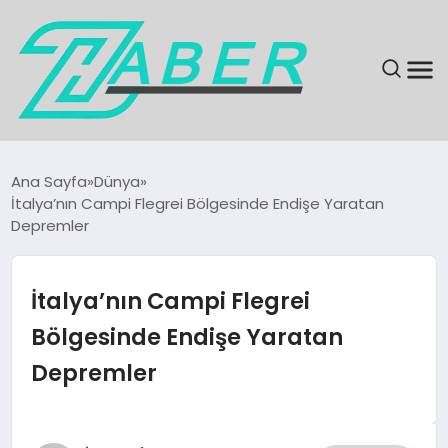
SON DAKIKA
Ana Sayfa
Dünya
İtalya’nın Campi Flegrei Bölgesinde Endişe Yaratan
GÜNDEM
Depremler
EKONOMI
İtalya’nın Campi Flegrei
MAGAZIN
Bölgesinde Endişe Yaratan
Depremler
EĞITIM
KÜLTÜR & SANAT