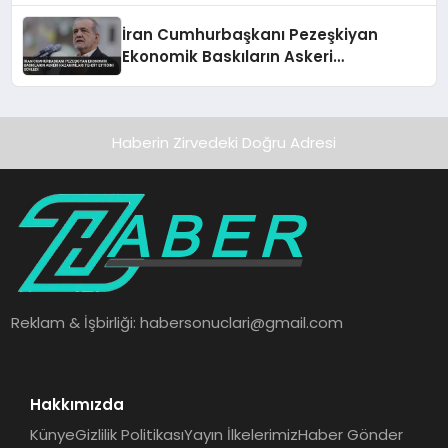
İran Cumhurbaşkanı Pezeşkiyan
Ekonomik Baskıların Askeri
Kazanımları Tehdit Ettiğini Söyledi
Haberin Zirvedeki Doğru Adresi
Reklam & İşbirliği:
habersonuclari@gmail.com
Hakkımızda
Künye
Gizlilik Politikası
Yayın İlkelerimiz
Haber Gönder