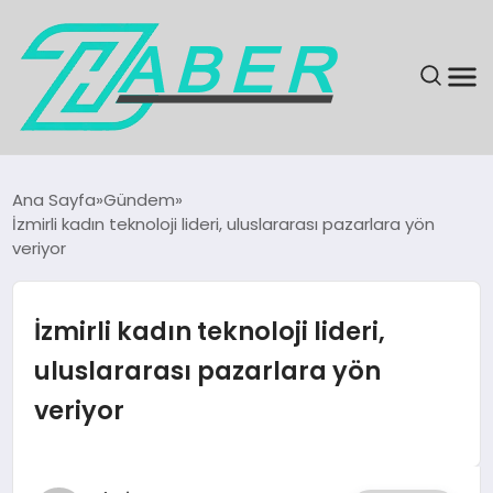
SON DAKIKA
Ana Sayfa
Gündem
İzmirli kadın teknoloji lideri, uluslararası pazarlara yön
GÜNDEM
veriyor
EKONOMI
İzmirli kadın teknoloji lideri,
MAGAZIN
uluslararası pazarlara yön
veriyor
EĞITIM
KÜLTÜR & SANAT