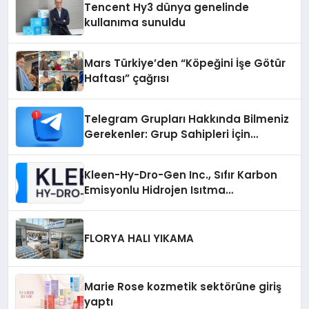
Tencent Hy3 dünya genelinde
kullanıma sunuldu
Mars Türkiye’den “Köpeğini İşe Götür
Haftası” çağrısı
Telegram Grupları Hakkında Bilmeniz
Gerekenler: Grup Sahipleri İçin
Telegram’da Hedef Kitleye Ulaşma
Kleen-Hy-Dro-Gen Inc., Sıfır Karbon
Emisyonlu Hidrojen Isıtma
Teknolojisinde ISO ve TSSA
Düzenleyici Onaylarını Aldı
FLORYA HALI YIKAMA
Marie Rose kozmetik sektörüne giriş
yaptı