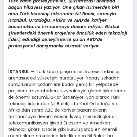
Türk kadın profesyoneller, uluslararası arenada
başarı hikayesi yazıyor. Öne çıkan isimlerden biri
olan Türk teknoloji liderinden Nil Balek, sırasıyla
İstanbul, Ortadoğu, Afrika ve ABD’de kariyer
basamaklarını tırmanmaya devam ediyor. Global
şirketlerdeki önemli projelere öncülük eden teknoloji
lideri, edindiği deneyimlerle şu an ABD’de
profesyonel danışmanlık hizmeti veriyor.
İSTANBUL —
Türk kadın girişimciler, küresel teknoloji
arenasındaki yükselişini sürdürüyor. Yapay zekadan
sürdürülebilir çözümlere kadar geniş bir yelpazede
projelere imza atarken, vizyonlarıyla global şirketlerde
de önemli sorumluluklar üstleniyor. Son olarak Türk
teknoloji liderinden Nil Balek, Istanbul Ortadoğu ve
Afrika’dan sonra ABD’de kariyer basamaklarını
tırmanmaya devam ediyor. İsveç merkezli global
telekomünikasyon şirketi Ericsson ve Amerikan
teknoloji şirketi Oracle gibi kuruluşlarda en önemli
müşterilerin projelerine liderlik eden Nil Balek, bu