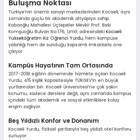
Buluşma Noktası
Türkiye’nin önemli sanayi merkezlerinden Kocaeli, aynı
zamanda güçlü bir akademik altyapıya sahip.
Kabaoğlu Mahallesi Üçtepeler Mevkii Prof. Baki
Komşuoğlu Bulvarı No:176, İzmit adresindeki
Kocaeli
Yükseköğretim Kız Öğrenci Yurdu
, hem kampüse
yakınlığı hem de sunduğu kapsamlı imkanlarla öne
çıkıyor.
Kampüs Hayatının Tam Ortasında
2017-2018 eğitim döneminde hizmete açılan Kocaeli
Yurdu, 415 kişilik kapasitesiyle TÜRGEV’in en büyük
yurtlarından biri. Kocaeli Üniversitesi’ne çok yakın
konumu, sadece derslere değil, aynı zamanda kampüs
içindeki tüm akademik ve sosyal etkinliklere kolay
erişim sağlıyor.
Beş Yıldızlı Konfor ve Donanım
Kocaeli Yurdu, fiziksel şartlarıyla beş yıldızlı otel konforu
sunuyor: