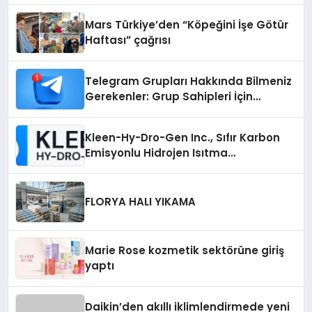
Mars Türkiye’den “Köpeğini İşe Götür
Haftası” çağrısı
Telegram Grupları Hakkında Bilmeniz
Gerekenler: Grup Sahipleri İçin
Telegram’da Hedef Kitleye Ulaşma
Kleen-Hy-Dro-Gen Inc., Sıfır Karbon
Emisyonlu Hidrojen Isıtma
Teknolojisinde ISO ve TSSA
Düzenleyici Onaylarını Aldı
FLORYA HALI YIKAMA
Marie Rose kozmetik sektörüne giriş
yaptı
Daikin’den akıllı iklimlendirmede yeni