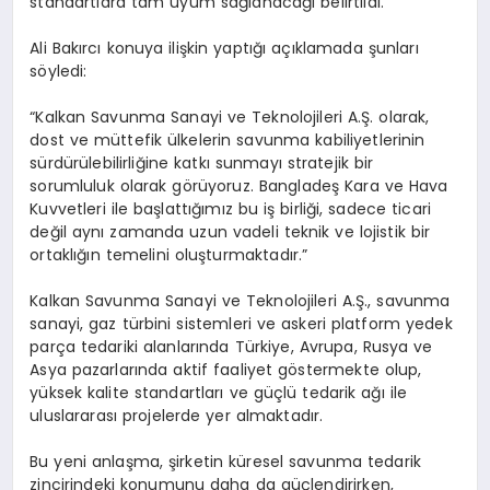
standartlara tam uyum sağlanacağı belirtildi.
Ali Bakırcı konuya ilişkin yaptığı açıklamada şunları
söyledi:
“Kalkan Savunma Sanayi ve Teknolojileri A.Ş. olarak,
dost ve müttefik ülkelerin savunma kabiliyetlerinin
sürdürülebilirliğine katkı sunmayı stratejik bir
sorumluluk olarak görüyoruz. Bangladeş Kara ve Hava
Kuvvetleri ile başlattığımız bu iş birliği, sadece ticari
değil aynı zamanda uzun vadeli teknik ve lojistik bir
ortaklığın temelini oluşturmaktadır.”
Kalkan Savunma Sanayi ve Teknolojileri A.Ş., savunma
sanayi, gaz türbini sistemleri ve askeri platform yedek
parça tedariki alanlarında Türkiye, Avrupa, Rusya ve
Asya pazarlarında aktif faaliyet göstermekte olup,
yüksek kalite standartları ve güçlü tedarik ağı ile
uluslararası projelerde yer almaktadır.
Bu yeni anlaşma, şirketin küresel savunma tedarik
zincirindeki konumunu daha da güçlendirirken,