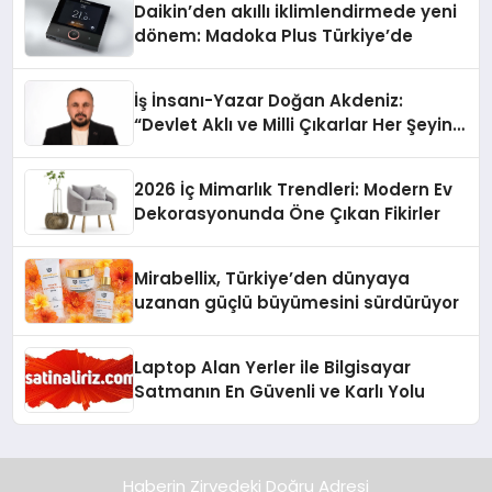
Daikin’den akıllı iklimlendirmede yeni
dönem: Madoka Plus Türkiye’de
İş İnsanı-Yazar Doğan Akdeniz:
“Devlet Aklı ve Milli Çıkarlar Her Şeyin
Üzerindedir”
2026 İç Mimarlık Trendleri: Modern Ev
Dekorasyonunda Öne Çıkan Fikirler
Mirabellix, Türkiye’den dünyaya
uzanan güçlü büyümesini sürdürüyor
Laptop Alan Yerler ile Bilgisayar
Satmanın En Güvenli ve Karlı Yolu
Haberin Zirvedeki Doğru Adresi