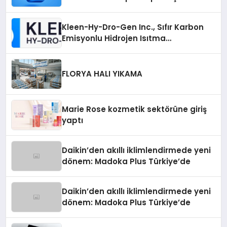
Telegram’da Hedef Kitleye Ulaşma
Kleen-Hy-Dro-Gen Inc., Sıfır Karbon
Emisyonlu Hidrojen Isıtma
Teknolojisinde ISO ve TSSA
Düzenleyici Onaylarını Aldı
FLORYA HALI YIKAMA
Marie Rose kozmetik sektörüne giriş
yaptı
Daikin’den akıllı iklimlendirmede yeni
dönem: Madoka Plus Türkiye’de
Daikin’den akıllı iklimlendirmede yeni
dönem: Madoka Plus Türkiye’de