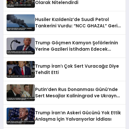
Olarak Nitelendirdi
Husiler Kızıldeniz’de Suudi Petrol
Tankerini Vurdu: “NCC GHAZAL” Geri
Çekildi
Trump Göçmen Kamyon Şoförlerinin
Yerine Gazileri İstihdam Edecek
Düzenlemeyi Duyurdu
Trump İran’ı Çok Sert Vuracağız Diye
Tehdit Etti
Putin’den Rus Donanması Günü’nde
Sert Mesajlar Kaliningrad ve Ukrayna
Vurgusu
Trump İran’ın Askeri Gücünü Yok Ettik
Anlaşma İçin Yalvarıyorlar İddiası