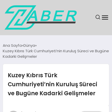
SON DAKIKA
Ana Sayfa
Dünya
Kuzey Kıbrıs Türk Cumhuriyeti’nin Kuruluş Süreci ve Bugüne
GÜNDEM
Kadarki Gelişmeler
EKONOMI
Kuzey Kıbrıs Türk
MAGAZIN
Cumhuriyeti’nin Kuruluş Süreci
ve Bugüne Kadarki Gelişmeler
EĞITIM
KÜLTÜR & SANAT