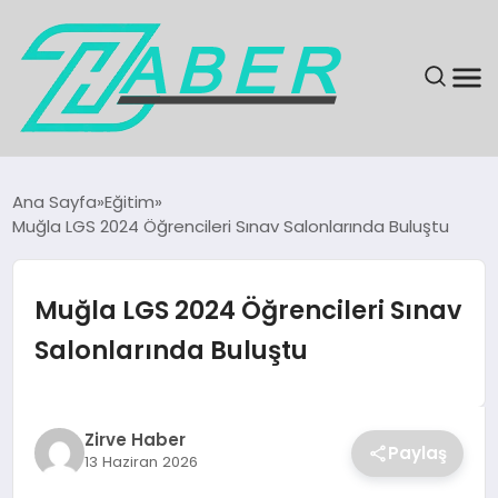
SON DAKIKA
Ana Sayfa
Eğitim
Muğla LGS 2024 Öğrencileri Sınav Salonlarında Buluştu
GÜNDEM
EKONOMI
Muğla LGS 2024 Öğrencileri Sınav
Salonlarında Buluştu
MAGAZIN
EĞITIM
Zirve Haber
Paylaş
13 Haziran 2026
KÜLTÜR & SANAT