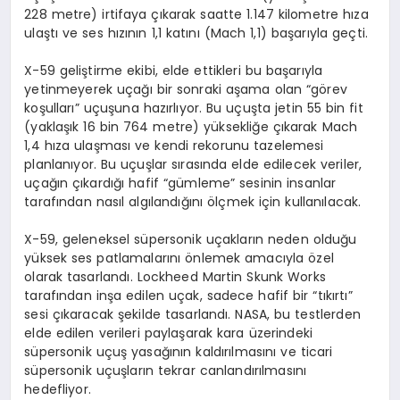
228 metre) irtifaya çıkarak saatte 1.147 kilometre hıza
ulaştı ve ses hızının 1,1 katını (Mach 1,1) başarıyla geçti.
X-59 geliştirme ekibi, elde ettikleri bu başarıyla
yetinmeyerek uçağı bir sonraki aşama olan “görev
koşulları” uçuşuna hazırlıyor. Bu uçuşta jetin 55 bin fit
(yaklaşık 16 bin 764 metre) yüksekliğe çıkarak Mach
1,4 hıza ulaşması ve kendi rekorunu tazelemesi
planlanıyor. Bu uçuşlar sırasında elde edilecek veriler,
uçağın çıkardığı hafif “gümleme” sesinin insanlar
tarafından nasıl algılandığını ölçmek için kullanılacak.
X-59, geleneksel süpersonik uçakların neden olduğu
yüksek ses patlamalarını önlemek amacıyla özel
olarak tasarlandı. Lockheed Martin Skunk Works
tarafından inşa edilen uçak, sadece hafif bir “tıkırtı”
sesi çıkaracak şekilde tasarlandı. NASA, bu testlerden
elde edilen verileri paylaşarak kara üzerindeki
süpersonik uçuş yasağının kaldırılmasını ve ticari
süpersonik uçuşların tekrar canlandırılmasını
hedefliyor.