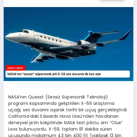
SAĞLIK
SPOR
TEKNOLOJI
NASA’nın Quesst (Sessiz Süpersonik Teknoloji)
programı kapsamında geliştirilen X-59 araştırma
uçağı, ses duvarını aşarak tarihi bir uçuş gerçekleştirdi.
California’daki Edwards Hava Üssü’nden havalanan
deneysel jetin kokpitinde NASA test pilotu Jim “Clue”
Less bulunuyordu. X-59, toplam 81 dakika süren
uçuşunda maksimum 43 bin 400 fit (yaklaşık 13 bin