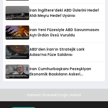
İran İngiltere’deki ABD Üslerini Hedef
Aldı Meşru Hedef Uyarısı
İran Yeni Füzesiyle ABD Savunmasını
Aştı Ürdün Üssü Vuruldu
ABD’den İran’ın Stratejik Lark
Adası’na Füze Saldırısı
İran Cumhurbaşkanı Pezeşkiyan
Ekonomik Baskıların Askeri
Kazanımları Tehdit Ettiğini Söyledi
Haberin Zirvedeki Doğru Adresi