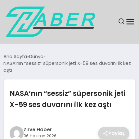
SON DAKIKA
Ana Sayfa
Dünya
NASA’nın “sessiz” süpersonik jeti X-59 ses duvarını ilk kez
GÜNDEM
aştı
EKONOMI
NASA’nın “sessiz” süpersonik jeti
MAGAZIN
X-59 ses duvarını ilk kez aştı
EĞITIM
Zirve Haber
KÜLTÜR & SANAT
Paylaş
06 Haziran 2026