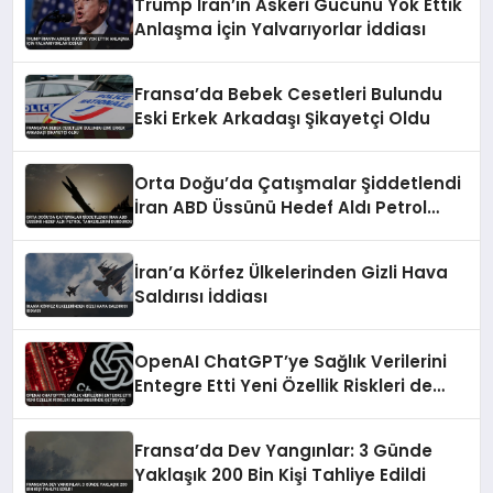
Trump İran’ın Askeri Gücünü Yok Ettik
Anlaşma İçin Yalvarıyorlar İddiası
Fransa’da Bebek Cesetleri Bulundu
Eski Erkek Arkadaşı Şikayetçi Oldu
Orta Doğu’da Çatışmalar Şiddetlendi
İran ABD Üssünü Hedef Aldı Petrol
Tankerlerini Durdurdu
İran’a Körfez Ülkelerinden Gizli Hava
Saldırısı İddiası
OpenAI ChatGPT’ye Sağlık Verilerini
Entegre Etti Yeni Özellik Riskleri de
Beraberinde Getiriyor
Fransa’da Dev Yangınlar: 3 Günde
Yaklaşık 200 Bin Kişi Tahliye Edildi