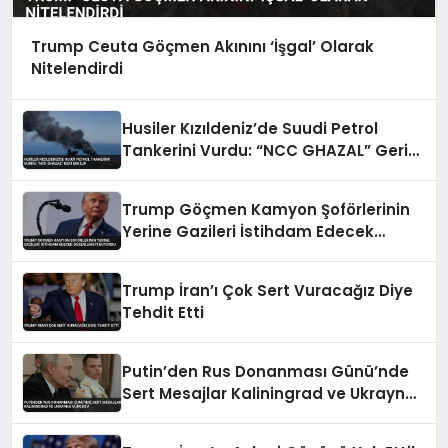
Trump Ceuta Göçmen Akınını ‘İşgal’ Olarak
Nitelendirdi
Husiler Kızıldeniz’de Suudi Petrol
Tankerini Vurdu: “NCC GHAZAL” Geri
Çekildi
Trump Göçmen Kamyon Şoförlerinin
Yerine Gazileri İstihdam Edecek
Düzenlemeyi Duyurdu
Trump İran’ı Çok Sert Vuracağız Diye
Tehdit Etti
Putin’den Rus Donanması Günü’nde
Sert Mesajlar Kaliningrad ve Ukrayna
Vurgusu