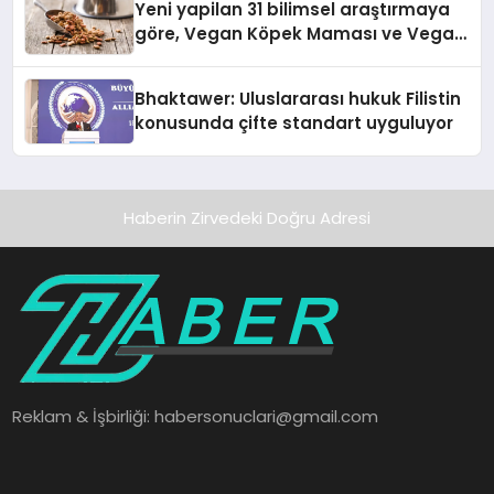
Yeni yapilan 31 bilimsel araştırmaya
göre, Vegan Köpek Maması ve Vegan
Kedi Mamasının İyi Sindirildiğini
Ortaya Koydu
Bhaktawer: Uluslararası hukuk Filistin
konusunda çifte standart uyguluyor
Haberin Zirvedeki Doğru Adresi
Reklam & İşbirliği:
habersonuclari@gmail.com