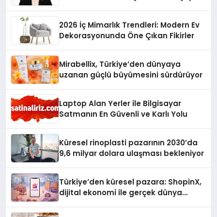
Üzerindedir”
2026 İç Mimarlık Trendleri: Modern Ev
Dekorasyonunda Öne Çıkan Fikirler
Mirabellix, Türkiye’den dünyaya
uzanan güçlü büyümesini sürdürüyor
Laptop Alan Yerler ile Bilgisayar
Satmanın En Güvenli ve Karlı Yolu
Küresel rinoplasti pazarının 2030’da
9,6 milyar dolara ulaşması bekleniyor
Türkiye’den küresel pazara: ShopinX,
dijital ekonomi ile gerçek dünya
alışverişini bir araya getirmeyi
hedefliyor