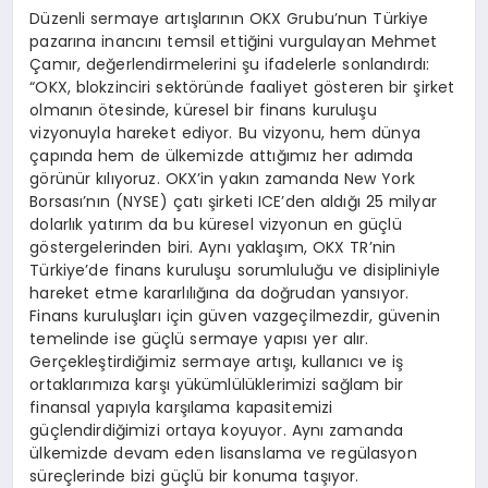
Düzenli sermaye artışlarının OKX Grubu’nun Türkiye
pazarına inancını temsil ettiğini vurgulayan Mehmet
Çamır, değerlendirmelerini şu ifadelerle sonlandırdı:
“OKX, blokzinciri sektöründe faaliyet gösteren bir şirket
olmanın ötesinde, küresel bir finans kuruluşu
vizyonuyla hareket ediyor. Bu vizyonu, hem dünya
çapında hem de ülkemizde attığımız her adımda
görünür kılıyoruz. OKX’in yakın zamanda New York
Borsası’nın (NYSE) çatı şirketi ICE’den aldığı 25 milyar
dolarlık yatırım da bu küresel vizyonun en güçlü
göstergelerinden biri. Aynı yaklaşım, OKX TR’nin
Türkiye’de finans kuruluşu sorumluluğu ve disipliniyle
hareket etme kararlılığına da doğrudan yansıyor.
Finans kuruluşları için güven vazgeçilmezdir, güvenin
temelinde ise güçlü sermaye yapısı yer alır.
Gerçekleştirdiğimiz sermaye artışı, kullanıcı ve iş
ortaklarımıza karşı yükümlülüklerimizi sağlam bir
finansal yapıyla karşılama kapasitemizi
güçlendirdiğimizi ortaya koyuyor. Aynı zamanda
ülkemizde devam eden lisanslama ve regülasyon
süreçlerinde bizi güçlü bir konuma taşıyor.