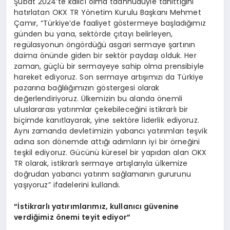
Şubat 2024’te kalıcı olma taahhüdüyle tanıttığını
hatırlatan OKX TR Yönetim Kurulu Başkanı Mehmet
Çamır, “Türkiye’de faaliyet göstermeye başladığımız
günden bu yana, sektörde çıtayı belirleyen,
regülasyonun öngördüğü asgari sermaye şartının
daima önünde giden bir sektör paydaşı olduk. Her
zaman, güçlü bir sermayeye sahip olma prensibiyle
hareket ediyoruz. Son sermaye artışımızı da Türkiye
pazarına bağlılığımızın göstergesi olarak
değerlendiriyoruz. Ülkemizin bu alanda önemli
uluslararası yatırımlar çekebileceğini istikrarlı bir
biçimde kanıtlayarak, yine sektöre liderlik ediyoruz.
Aynı zamanda devletimizin yabancı yatırımları teşvik
adına son dönemde attığı adımların iyi bir örneğini
teşkil ediyoruz. Gücünü küresel bir yapıdan alan OKX
TR olarak, istikrarlı sermaye artışlarıyla ülkemize
doğrudan yabancı yatırım sağlamanın gururunu
yaşıyoruz” ifadelerini kullandı.
“İstikrarlı yatırımlarımız, kullanıcı güvenine
verdiğimiz önemi teyit ediyor”