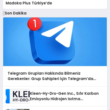
Madoka Plus Türkiye’de
Son Dakika
Telegram Grupları Hakkında Bilmeniz
Gerekenler: Grup Sahipleri İçin Telegram’da
Hedef Kitleye Ulaşma
Kleen-Hy-Dro-Gen Inc., Sıfır Karbon
Emisyonlu Hidrojen Isıtma
Teknolojisinde ISO ve TSSA
Düzenleyici Onaylarını Aldı