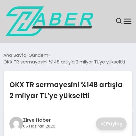
SON DAKIKA
Ana Sayfa
Gündem
OKX TR sermayesini %148 artışla 2 milyar TL’ye yükseltti
GÜNDEM
EKONOMI
OKX TR sermayesini %148 artışla
2 milyar TL’ye yükseltti
MAGAZIN
EĞITIM
Zirve Haber
Paylaş
05 Haziran 2026
KÜLTÜR & SANAT