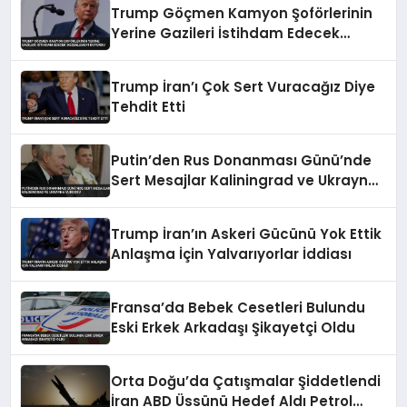
Trump Göçmen Kamyon Şoförlerinin
Yerine Gazileri İstihdam Edecek
Düzenlemeyi Duyurdu
Trump İran’ı Çok Sert Vuracağız Diye
Tehdit Etti
Putin’den Rus Donanması Günü’nde
Sert Mesajlar Kaliningrad ve Ukrayna
Vurgusu
Trump İran’ın Askeri Gücünü Yok Ettik
Anlaşma İçin Yalvarıyorlar İddiası
Fransa’da Bebek Cesetleri Bulundu
Eski Erkek Arkadaşı Şikayetçi Oldu
Orta Doğu’da Çatışmalar Şiddetlendi
İran ABD Üssünü Hedef Aldı Petrol