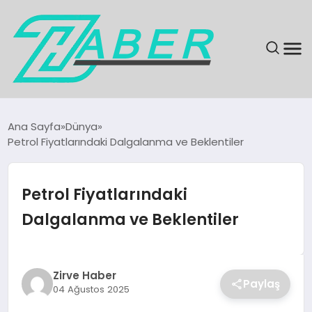
SON DAKIKA
Ana Sayfa
Dünya
Petrol Fiyatlarındaki Dalgalanma ve Beklentiler
GÜNDEM
EKONOMI
Petrol Fiyatlarındaki
Dalgalanma ve Beklentiler
MAGAZIN
EĞITIM
Zirve Haber
Paylaş
04 Ağustos 2025
KÜLTÜR & SANAT