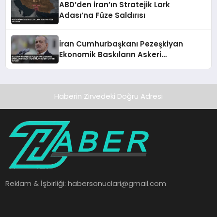
ABD’den İran’ın Stratejik Lark
Adası’na Füze Saldırısı
İran Cumhurbaşkanı Pezeşkiyan
Ekonomik Baskıların Askeri
Kazanımları Tehdit Ettiğini Söyledi
Haberin Zirvedeki Doğru Adresi
Reklam & İşbirliği:
habersonuclari@gmail.com