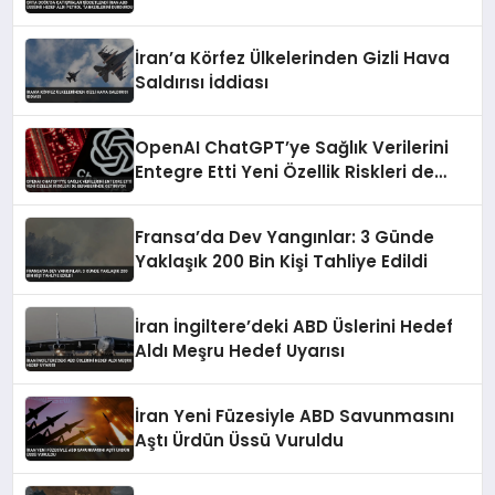
Tankerlerini Durdurdu
İran’a Körfez Ülkelerinden Gizli Hava
Saldırısı İddiası
OpenAI ChatGPT’ye Sağlık Verilerini
Entegre Etti Yeni Özellik Riskleri de
Beraberinde Getiriyor
Fransa’da Dev Yangınlar: 3 Günde
Yaklaşık 200 Bin Kişi Tahliye Edildi
İran İngiltere’deki ABD Üslerini Hedef
Aldı Meşru Hedef Uyarısı
İran Yeni Füzesiyle ABD Savunmasını
Aştı Ürdün Üssü Vuruldu