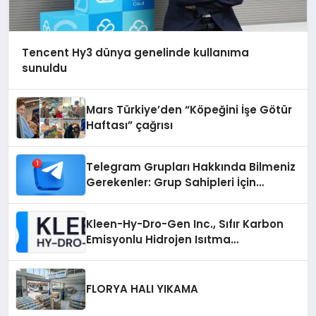
Tencent Hy3 dünya genelinde kullanıma
sunuldu
Mars Türkiye’den “Köpeğini İşe Götür
Haftası” çağrısı
Telegram Grupları Hakkında Bilmeniz
Gerekenler: Grup Sahipleri İçin
Telegram’da Hedef Kitleye Ulaşma
Kleen-Hy-Dro-Gen Inc., Sıfır Karbon
Emisyonlu Hidrojen Isıtma
Teknolojisinde ISO ve TSSA
Düzenleyici Onaylarını Aldı
FLORYA HALI YIKAMA