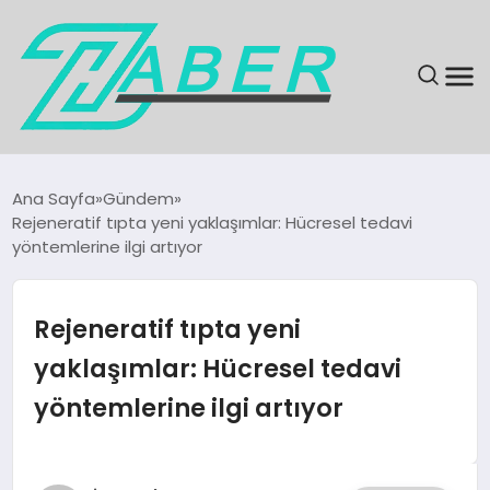
SON DAKIKA
Ana Sayfa
Gündem
Rejeneratif tıpta yeni yaklaşımlar: Hücresel tedavi
GÜNDEM
yöntemlerine ilgi artıyor
EKONOMI
Rejeneratif tıpta yeni
MAGAZIN
yaklaşımlar: Hücresel tedavi
yöntemlerine ilgi artıyor
EĞITIM
KÜLTÜR & SANAT