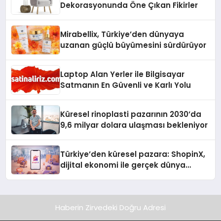
Dekorasyonunda Öne Çıkan Fikirler
Mirabellix, Türkiye’den dünyaya
uzanan güçlü büyümesini sürdürüyor
Laptop Alan Yerler ile Bilgisayar
Satmanın En Güvenli ve Karlı Yolu
Küresel rinoplasti pazarının 2030’da
9,6 milyar dolara ulaşması bekleniyor
Türkiye’den küresel pazara: ShopinX,
dijital ekonomi ile gerçek dünya
alışverişini bir araya getirmeyi
hedefliyor
Haberin Zirvedeki Doğru Adresi