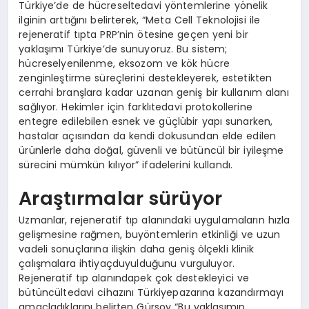
Türkiye’de de hücreseltedavi yöntemlerine yönelik
ilginin arttığını belirterek, “Meta Cell Teknolojisi ile
rejeneratif tıpta PRP’nin ötesine geçen yeni bir
yaklaşımı Türkiye’de sunuyoruz. Bu sistem;
hücreselyenilenme, eksozom ve kök hücre
zenginleştirme süreçlerini destekleyerek, estetikten
cerrahi branşlara kadar uzanan geniş bir kullanım alanı
sağlıyor. Hekimler için farklıtedavi protokollerine
entegre edilebilen esnek ve güçlübir yapı sunarken,
hastalar açısından da kendi dokusundan elde edilen
ürünlerle daha doğal, güvenli ve bütüncül bir iyileşme
sürecini mümkün kılıyor” ifadelerini kullandı.
Araştırmalar sürüyor
Uzmanlar, rejeneratif tıp alanındaki uygulamaların hızla
gelişmesine rağmen, buyöntemlerin etkinliği ve uzun
vadeli sonuçlarına ilişkin daha geniş ölçekli klinik
çalışmalara ihtiyaçduyulduğunu vurguluyor.
Rejeneratif tıp alanındapek çok destekleyici ve
bütüncültedavi cihazını Türkiyepazarına kazandırmayı
amaçladıklarını belirten Gürsoy “Bu yaklaşımın,