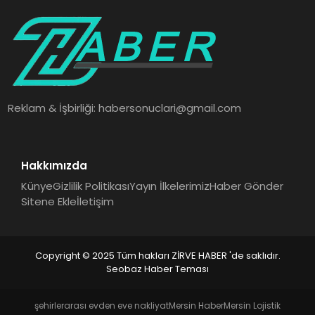
Reklam & İşbirliği:
habersonuclari@gmail.com
Hakkımızda
Künye
Gizlilik Politikası
Yayın İlkelerimiz
Haber Gönder
Sitene Ekle
İletişim
Copyright © 2025 Tüm hakları ZİRVE HABER 'de saklıdır.
Seobaz Haber Teması
şehirlerarası evden eve nakliyat
Mersin Haber
Mersin Lojistik