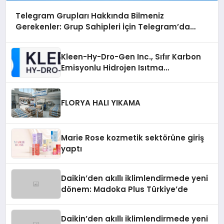
Telegram Grupları Hakkında Bilmeniz
Gerekenler: Grup Sahipleri İçin Telegram’da
Hedef Kitleye Ulaşma
Kleen-Hy-Dro-Gen Inc., Sıfır Karbon
Emisyonlu Hidrojen Isıtma
Teknolojisinde ISO ve TSSA
Düzenleyici Onaylarını Aldı
FLORYA HALI YIKAMA
Marie Rose kozmetik sektörüne giriş
yaptı
Daikin’den akıllı iklimlendirmede yeni
dönem: Madoka Plus Türkiye’de
Daikin’den akıllı iklimlendirmede yeni