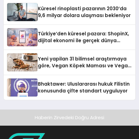
Küresel rinoplasti pazarının 2030’da
9,6 milyar dolara ulaşması bekleniyor
Türkiye’den küresel pazara: ShopinX,
dijital ekonomi ile gerçek dünya
alışverişini bir araya getirmeyi
hedefliyor
Yeni yapilan 31 bilimsel araştırmaya
göre, Vegan Köpek Maması ve Vegan
Kedi Mamasının İyi Sindirildiğini
Ortaya Koydu
Bhaktawer: Uluslararası hukuk Filistin
konusunda çifte standart uyguluyor
Haberin Zirvedeki Doğru Adresi