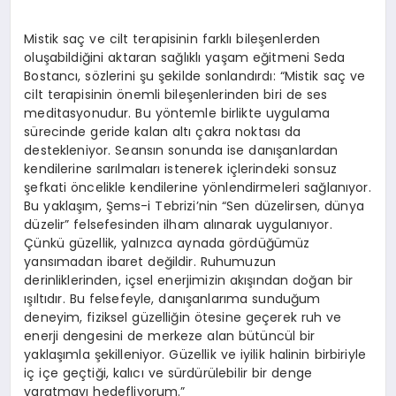
Mistik saç ve cilt terapisinin farklı bileşenlerden
oluşabildiğini aktaran sağlıklı yaşam eğitmeni Seda
Bostancı, sözlerini şu şekilde sonlandırdı: “Mistik saç ve
cilt terapisinin önemli bileşenlerinden biri de ses
meditasyonudur. Bu yöntemle birlikte uygulama
sürecinde geride kalan altı çakra noktası da
destekleniyor. Seansın sonunda ise danışanlardan
kendilerine sarılmaları istenerek içlerindeki sonsuz
şefkati öncelikle kendilerine yönlendirmeleri sağlanıyor.
Bu yaklaşım, Şems-i Tebrizi’nin “Sen düzelirsen, dünya
düzelir” felsefesinden ilham alınarak uygulanıyor.
Çünkü güzellik, yalnızca aynada gördüğümüz
yansımadan ibaret değildir. Ruhumuzun
derinliklerinden, içsel enerjimizin akışından doğan bir
ışıltıdır. Bu felsefeyle, danışanlarıma sunduğum
deneyim, fiziksel güzelliğin ötesine geçerek ruh ve
enerji dengesini de merkeze alan bütüncül bir
yaklaşımla şekilleniyor. Güzellik ve iyilik halinin birbiriyle
iç içe geçtiği, kalıcı ve sürdürülebilir bir denge
yaratmayı hedefliyorum.”