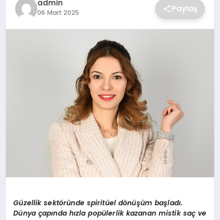
admin
Paylaş
06 Mart 2025
SAĞLIK
SPOR
TEKNOLOJI
Güzellik sektöründe spiritü
el d
ö
nüşüm başladı.
Dünya çapında hızla popülerlik kazanan mistik saç ve