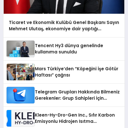
Ticaret ve Ekonomik Kulübü Genel Başkanı Sayın
Mehmet Ulutaş, ekonomiye dair yaptığı
açıklamada şunları kaydetti:
Tencent Hy3 dünya genelinde
kullanıma sunuldu
Mars Türkiye’den “Köpeğini İşe Götür
Haftası” çağrısı
Telegram Grupları Hakkında Bilmeniz
Gerekenler: Grup Sahipleri İçin
Telegram’da Hedef Kitleye Ulaşma
Kleen-Hy-Dro-Gen Inc., Sıfır Karbon
Emisyonlu Hidrojen Isıtma
Teknolojisinde ISO ve TSSA