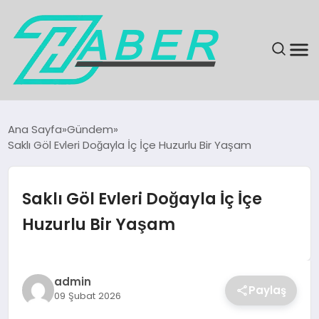
SON DAKIKA
Ana Sayfa
Gündem
Saklı Göl Evleri Doğayla İç İçe Huzurlu Bir Yaşam
GÜNDEM
EKONOMI
Saklı Göl Evleri Doğayla İç İçe
Huzurlu Bir Yaşam
MAGAZIN
EĞITIM
admin
Paylaş
09 Şubat 2026
KÜLTÜR & SANAT