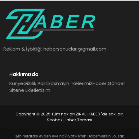
Reklam & İşbirliği:
habersonuclari@gmail.com
Hakkımızda
Künye
Gizlilik Politikası
Yayın İlkelerimiz
Haber Gönder
Sitene Ekle
İletişim
Copyright © 2025 Tüm hakları ZİRVE HABER 'de saklıdır.
Seobaz Haber Teması
şehirlerarası evden eve nakliyat
Mersin Haber
Mersin Lojistik