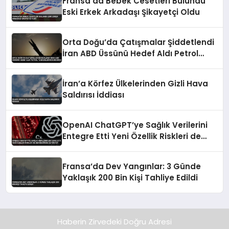
Fransa’da Bebek Cesetleri Bulundu
Eski Erkek Arkadaşı Şikayetçi Oldu
Orta Doğu’da Çatışmalar Şiddetlendi
İran ABD Üssünü Hedef Aldı Petrol
Tankerlerini Durdurdu
İran’a Körfez Ülkelerinden Gizli Hava
Saldırısı İddiası
OpenAI ChatGPT’ye Sağlık Verilerini
Entegre Etti Yeni Özellik Riskleri de
Beraberinde Getiriyor
Fransa’da Dev Yangınlar: 3 Günde
Yaklaşık 200 Bin Kişi Tahliye Edildi
Haberin Zirvedeki Doğru Adresi