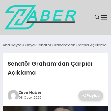
SON DAKIKA
Ana Sayfa
Dünya
Senatör Graham’dan Çarpıcı Açıklama
GÜNDEM
Senatör Graham’dan Çarpıcı
EKONOMI
Açıklama
MAGAZIN
EĞITIM
Zirve Haber
Paylaş
08 Ocak 2026
KÜLTÜR & SANAT