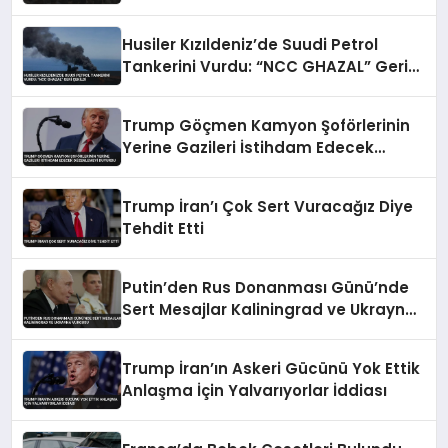
Husiler Kızıldeniz’de Suudi Petrol
Tankerini Vurdu: “NCC GHAZAL” Geri
Çekildi
Trump Göçmen Kamyon Şoförlerinin
Yerine Gazileri İstihdam Edecek
Düzenlemeyi Duyurdu
Trump İran’ı Çok Sert Vuracağız Diye
Tehdit Etti
Putin’den Rus Donanması Günü’nde
Sert Mesajlar Kaliningrad ve Ukrayna
Vurgusu
Trump İran’ın Askeri Gücünü Yok Ettik
Anlaşma İçin Yalvarıyorlar İddiası