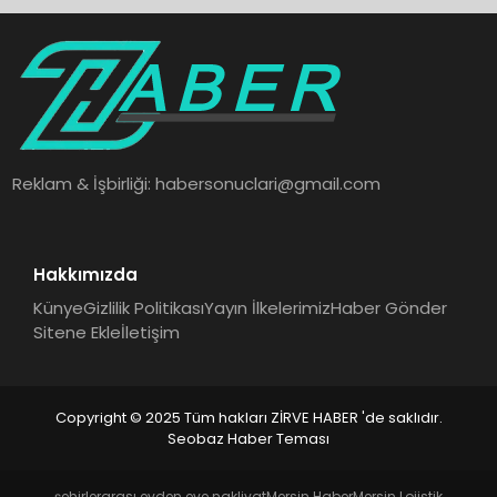
Reklam & İşbirliği:
habersonuclari@gmail.com
Hakkımızda
Künye
Gizlilik Politikası
Yayın İlkelerimiz
Haber Gönder
Sitene Ekle
İletişim
Copyright © 2025 Tüm hakları ZİRVE HABER 'de saklıdır.
Seobaz Haber Teması
şehirlerarası evden eve nakliyat
Mersin Haber
Mersin Lojistik