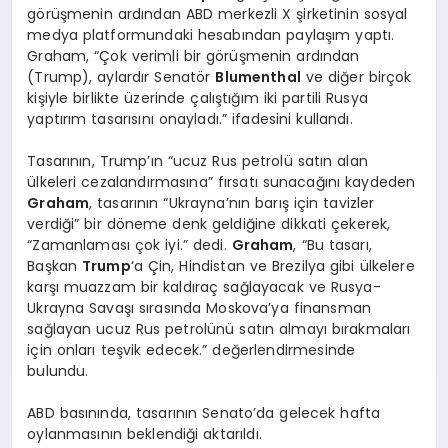
görüşmenin ardından ABD merkezli X şirketinin sosyal
medya platformundaki hesabından paylaşım yaptı.
Graham, “Çok verimli bir görüşmenin ardından
(Trump), aylardır Senatör
Blumenthal
ve diğer birçok
kişiyle birlikte üzerinde çalıştığım iki partili Rusya
yaptırım tasarısını onayladı.” ifadesini kullandı.
Tasarının, Trump’ın “ucuz Rus petrolü satın alan
ülkeleri cezalandırmasına” fırsatı sunacağını kaydeden
Graham
, tasarının “Ukrayna’nın barış için tavizler
verdiği” bir döneme denk geldiğine dikkati çekerek,
“Zamanlaması çok iyi.” dedi.
Graham
, “Bu tasarı,
Başkan
Trump
‘a Çin, Hindistan ve Brezilya gibi ülkelere
karşı muazzam bir kaldıraç sağlayacak ve Rusya-
Ukrayna Savaşı sırasında Moskova’ya finansman
sağlayan ucuz Rus petrolünü satın almayı bırakmaları
için onları teşvik edecek.” değerlendirmesinde
bulundu.
ABD basınında, tasarının Senato’da gelecek hafta
oylanmasının beklendiği aktarıldı.