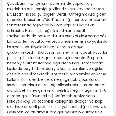
Çocukların hızlı gelişim döneminde yapılan dış
müdahalelerin kemiği şekillendirdiğini kaydeden Doç.
Dr. Ercan Hassa, şu bilgileri verdi: “Örneğin okula giden
çocuklar kilosunun 7’de 1’inden ağır çantayı omzunun
tek tarafında taşıyorsa bu omurga eğriliği riskini
artırabilir. Halter gibi ağırlık kaldırılan sportif
faaliyetlerde de benzer durumlarla karşılaşmamız söz
konusu. İleri boyutta ve tedavi edilmemiş skolyozlarda
kozmetik ve fizyolojik birçok sorun ortaya
çıkabilmektedir. Skolyozun asimetrik bir vücut, kötü bir
postür gibi olumsuz görsel sonuçları vardır. Bu postür
nedeniyle sırt kaslarında eğriliklerin karşı taraflarında
kaslarda boy farkı nedeniyle kas spazmları ve ağrılar
gözlemlenebilmektedir. Kozmetik problemler ve korse
kullanımları özellikle gelişme çağındaki çocuklarda
sosyal sorunlara da yol açabilmektedir. Burada önemli
olarak belirtmek gerekir ki; belirli bir eğrilik açısının (40
derece gibi düşünebiliriz) üstündeki skolyozların
ilerleyebildiği ve tedavisiz kaldığında akciğer ve kalp
üzerinde önemli problemlere yol açabildiğini biliyoruz.
Gelişimin yavaşlaması, akciğer gelişimin durması ve