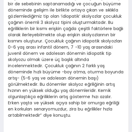
bir de sebebinin saptanamadığı ve çocuğun büyüme
döneminde gelişim ile birlikte ortaya çıkan ve sıklıkla
gözlemlediğimiz tip olan ‘idiopatik’ skolyozlar çocukluk
çağının önemli 3 skolyoz tipini oluşturmaktadır. Bu
eğriliklerin bir kısmı erişkin çağda çeşitli faktörlere bağlı
olarak ilerleyebilmekte olup erişkin skolyozlarının bir
kısmını oluşturur. Çocukluk çağının idiopatik skolyozları
0-6 yaş arası infantil dönem, 7 -10 yaş arasındaki
juvenil dönem ve adolesan dönemin idiopatik tip
skolyozu olmak üzere üç başlık altında
incelenmektedir. Çocukluk çağının 2 farklı yaş
döneminde hızlı büyüme -boy atma, oturma boyunda
artış- (5-6 yaş ve adolesan dönemin başı)
görülmektedir. Bu dönemler skolyoz eğriliğinin artış
hızının en yüksek olduğu yaş dönemleridir. Kemik
olgunlaştıkça eğriliklerin artış gösterme hızı azalır.
Erken yaşta ve yüksek açıya sahip bir omurga eğriliği
en korkulan senaryomuzdur, zira bu eğrilikler hızla
artabilmektedir” diye konuştu.