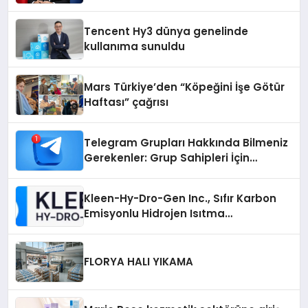
ekonomiye dair yaptığı açıklamada
şunları kaydetti:
Tencent Hy3 dünya genelinde
kullanıma sunuldu
Mars Türkiye’den “Köpeğini İşe Götür
Haftası” çağrısı
Telegram Grupları Hakkında Bilmeniz
Gerekenler: Grup Sahipleri İçin
Telegram’da Hedef Kitleye Ulaşma
Kleen-Hy-Dro-Gen Inc., Sıfır Karbon
Emisyonlu Hidrojen Isıtma
Teknolojisinde ISO ve TSSA
Düzenleyici Onaylarını Aldı
FLORYA HALI YIKAMA