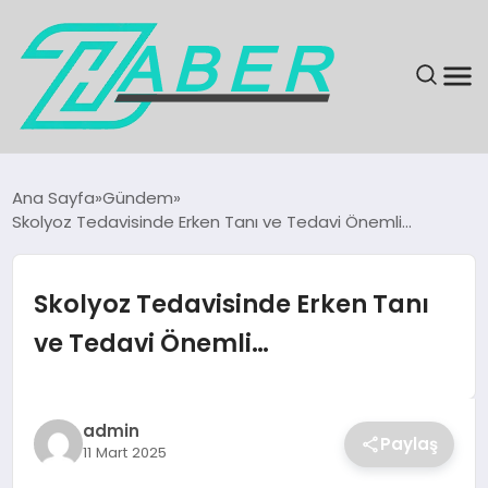
SON DAKIKA
Ana Sayfa
Gündem
Skolyoz Tedavisinde Erken Tanı ve Tedavi Önemli…
GÜNDEM
EKONOMI
Skolyoz Tedavisinde Erken Tanı
ve Tedavi Önemli…
MAGAZIN
EĞITIM
admin
Paylaş
11 Mart 2025
KÜLTÜR & SANAT