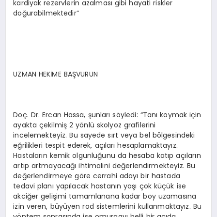
kardiyak rezervlerin azalması gibi hayati riskler
doğurabilmektedir”
UZMAN HEKİME BAŞVURUN
Doç. Dr. Ercan Hassa, şunları söyledi: “Tanı koymak için
ayakta çekilmiş 2 yönlü skolyoz grafilerini
incelemekteyiz. Bu sayede sırt veya bel bölgesindeki
eğrilikleri tespit ederek, açıları hesaplamaktayız.
Hastaların kemik olgunluğunu da hesaba katıp açıların
artıp artmayacağı ihtimalini değerlendirmekteyiz. Bu
değerlendirmeye göre cerrahi adayı bir hastada
tedavi planı yapılacak hastanın yaşı çok küçük ise
akciğer gelişimi tamamlanana kadar boy uzamasına
izin veren, büyüyen rod sistemlerini kullanmaktayız. Bu
yöntem sonrasında ise omurgayı belli bir açıda