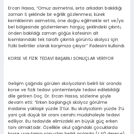
Ercan Hassa, “Omuz asimetrisi, sırta arkadan bakıldığı
zaman S şeklinde bir eğrilik gözlenmesi, kürek
kemiklerinin asimetrisi, öne doğru eğilmekle sırt ve/ya
bel bölgesinde gözlemlenen hörgüç şeklindeki çıkıntı,
önden bakıldığı zaman göğüs kafesinin alt
kısımlarındaki tek taraflı çıkıntılı görüntü skolyoz için
fiziki belirtiler olarak karşımıza çıkıyor” ifadesini kullandı.
KORSE VE FİZİK TEDAVİ BAŞARILI SONUÇLAR VERİYOR
Gelişim çağında görülen skolyozların belirli bir oranda
korse ve fizik tedavi yöntemleriyle tedavi edilebildiği
dile getiren Doç. Dr. Ercan Hassa, sözlerine şöyle
devam etti: “Erken başlangıçlı skolyoz görülme
insidansı yaklaşık yüzde 3’tür. Bu skolyozların yüzde 3’ü
yani çok düşük bir oranı cerrahi müdahaleyle tedavi
ediliyor. Bu tedavide elimizdeki en büyük güç erken
tanı olmaktadır. Özellikle okul çağındaki çocuklarda
korse uygulama sonuçları belirli açılarda (<40 derece)