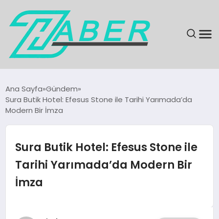
SON DAKIKA
Ana Sayfa
Gündem
Sura Butik Hotel: Efesus Stone ile Tarihi Yarımada’da
GÜNDEM
Modern Bir İmza
EKONOMI
Sura Butik Hotel: Efesus Stone ile
MAGAZIN
Tarihi Yarımada’da Modern Bir
İmza
EĞITIM
KÜLTÜR & SANAT