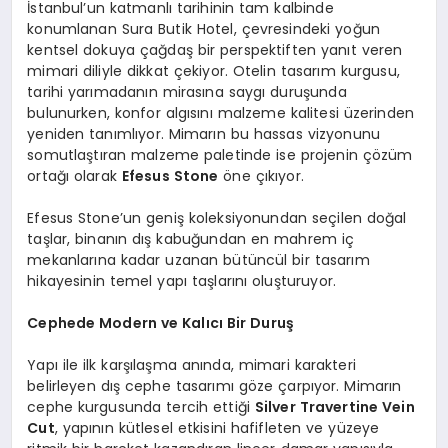
İstanbul’un katmanlı tarihinin tam kalbinde
konumlanan Sura Butik Hotel, çevresindeki yoğun
kentsel dokuya çağdaş bir perspektiften yanıt veren
mimari diliyle dikkat çekiyor. Otelin tasarım kurgusu,
tarihi yarımadanın mirasına saygı duruşunda
bulunurken, konfor algısını malzeme kalitesi üzerinden
yeniden tanımlıyor. Mimarın bu hassas vizyonunu
somutlaştıran malzeme paletinde ise projenin çözüm
ortağı olarak
Efesus Stone
öne çıkıyor.
Efesus Stone’un geniş koleksiyonundan seçilen doğal
taşlar, binanın dış kabuğundan en mahrem iç
mekanlarına kadar uzanan bütüncül bir tasarım
hikayesinin temel yapı taşlarını oluşturuyor.
Cephede Modern ve Kalıcı Bir Duruş
Yapı ile ilk karşılaşma anında, mimari karakteri
belirleyen dış cephe tasarımı göze çarpıyor. Mimarın
cephe kurgusunda tercih ettiği
Silver Travertine Vein
Cut
, yapının kütlesel etkisini hafifleten ve yüzeye