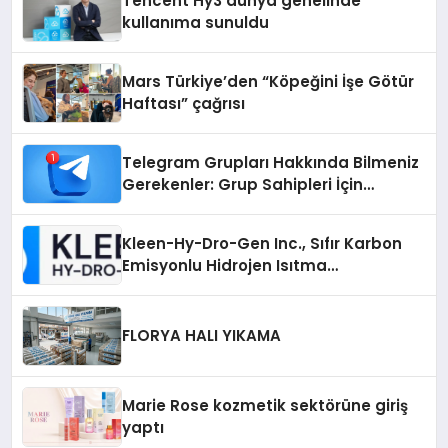
Tencent Hy3 dünya genelinde
kullanıma sunuldu
Mars Türkiye’den “Köpeğini İşe Götür
Haftası” çağrısı
Telegram Grupları Hakkında Bilmeniz
Gerekenler: Grup Sahipleri İçin
Telegram’da Hedef Kitleye Ulaşma
Kleen-Hy-Dro-Gen Inc., Sıfır Karbon
Emisyonlu Hidrojen Isıtma
Teknolojisinde ISO ve TSSA
Düzenleyici Onaylarını Aldı
FLORYA HALI YIKAMA
Marie Rose kozmetik sektörüne giriş
yaptı