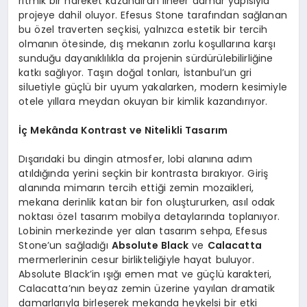
ritmik bir hareket kazandıran lineer damar yapısıyla
projeye dahil oluyor. Efesus Stone tarafından sağlanan
bu özel traverten seçkisi, yalnızca estetik bir tercih
olmanın ötesinde, dış mekanın zorlu koşullarına karşı
sunduğu dayanıklılıkla da projenin sürdürülebilirliğine
katkı sağlıyor. Taşın doğal tonları, İstanbul’un gri
siluetiyle güçlü bir uyum yakalarken, modern kesimiyle
otele yıllara meydan okuyan bir kimlik kazandırıyor.
İç Mekânda Kontrast ve Nitelikli Tasarım
Dışarıdaki bu dingin atmosfer, lobi alanına adım
atıldığında yerini seçkin bir kontrasta bırakıyor. Giriş
alanında mimarın tercih ettiği zemin mozaikleri,
mekana derinlik katan bir fon oluştururken, asıl odak
noktası özel tasarım mobilya detaylarında toplanıyor.
Lobinin merkezinde yer alan tasarım sehpa, Efesus
Stone’un sağladığı
Absolute Black
ve
Calacatta
mermerlerinin cesur birlikteliğiyle hayat buluyor.
Absolute Black’in ışığı emen mat ve güçlü karakteri,
Calacatta’nın beyaz zemin üzerine yayılan dramatik
damarlarıyla birleşerek mekanda heykelsi bir etki