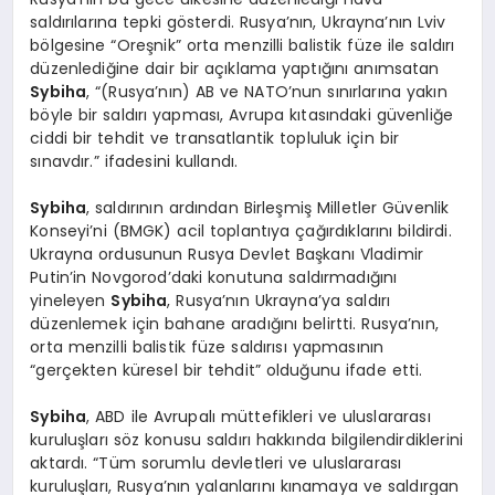
saldırılarına tepki gösterdi. Rusya’nın, Ukrayna’nın Lviv
bölgesine “Oreşnik” orta menzilli balistik füze ile saldırı
düzenlediğine dair bir açıklama yaptığını anımsatan
Sybiha
, “(Rusya’nın) AB ve NATO’nun sınırlarına yakın
böyle bir saldırı yapması, Avrupa kıtasındaki güvenliğe
ciddi bir tehdit ve transatlantik topluluk için bir
sınavdır.” ifadesini kullandı.
Sybiha
, saldırının ardından Birleşmiş Milletler Güvenlik
Konseyi’ni (BMGK) acil toplantıya çağırdıklarını bildirdi.
Ukrayna ordusunun Rusya Devlet Başkanı Vladimir
Putin’in Novgorod’daki konutuna saldırmadığını
yineleyen
Sybiha
, Rusya’nın Ukrayna’ya saldırı
düzenlemek için bahane aradığını belirtti. Rusya’nın,
orta menzilli balistik füze saldırısı yapmasının
“gerçekten küresel bir tehdit” olduğunu ifade etti.
Sybiha
, ABD ile Avrupalı müttefikleri ve uluslararası
kuruluşları söz konusu saldırı hakkında bilgilendirdiklerini
aktardı. “Tüm sorumlu devletleri ve uluslararası
kuruluşları, Rusya’nın yalanlarını kınamaya ve saldırgan