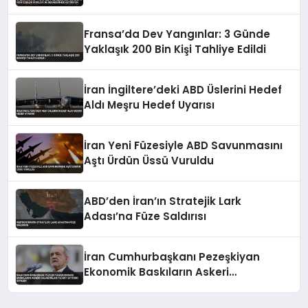
Beraberinde Getiriyor
Fransa’da Dev Yangınlar: 3 Günde
Yaklaşık 200 Bin Kişi Tahliye Edildi
İran İngiltere’deki ABD Üslerini Hedef
Aldı Meşru Hedef Uyarısı
İran Yeni Füzesiyle ABD Savunmasını
Aştı Ürdün Üssü Vuruldu
ABD’den İran’ın Stratejik Lark
Adası’na Füze Saldırısı
İran Cumhurbaşkanı Pezeşkiyan
Ekonomik Baskıların Askeri
Kazanımları Tehdit Ettiğini Söyledi