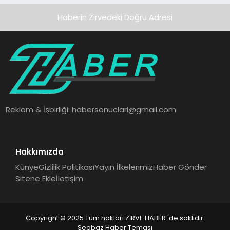
Haberin Zirvedeki Doğru Adresi
Reklam & İşbirliği:
habersonuclari@gmail.com
Hakkımızda
Künye
Gizlilik Politikası
Yayın İlkelerimiz
Haber Gönder
Sitene Ekle
İletişim
Copyright © 2025 Tüm hakları ZİRVE HABER 'de saklıdır.
Seobaz Haber Teması