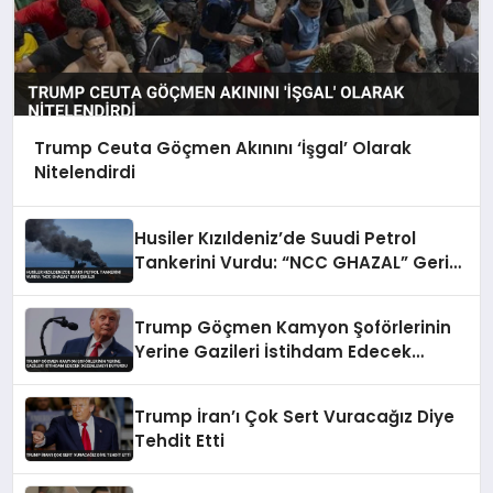
Trump Ceuta Göçmen Akınını ‘İşgal’ Olarak
Nitelendirdi
Husiler Kızıldeniz’de Suudi Petrol
Tankerini Vurdu: “NCC GHAZAL” Geri
Çekildi
Trump Göçmen Kamyon Şoförlerinin
Yerine Gazileri İstihdam Edecek
Düzenlemeyi Duyurdu
Trump İran’ı Çok Sert Vuracağız Diye
Tehdit Etti