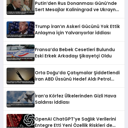
Putin’den Rus Donanması Günü’nde
Sert Mesajlar Kaliningrad ve Ukrayna
Vurgusu
Trump İran’ın Askeri Gücünü Yok Ettik
Anlaşma İçin Yalvarıyorlar İddiası
Fransa’da Bebek Cesetleri Bulundu
Eski Erkek Arkadaşı Şikayetçi Oldu
Orta Doğu’da Çatışmalar Şiddetlendi
İran ABD Üssünü Hedef Aldı Petrol
Tankerlerini Durdurdu
İran’a Körfez Ülkelerinden Gizli Hava
Saldırısı İddiası
OpenAI ChatGPT’ye Sağlık Verilerini
Entegre Etti Yeni Özellik Riskleri de