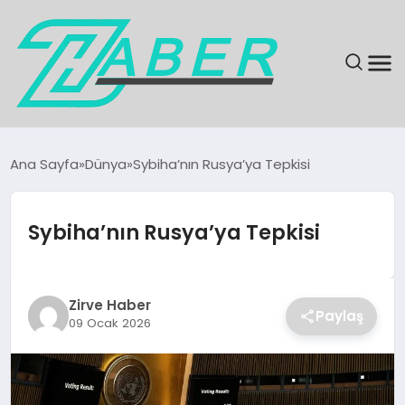
SON DAKIKA
Ana Sayfa
Dünya
Sybiha’nın Rusya’ya Tepkisi
GÜNDEM
Sybiha’nın Rusya’ya Tepkisi
EKONOMI
MAGAZIN
Zirve Haber
Paylaş
09 Ocak 2026
EĞITIM
KÜLTÜR & SANAT