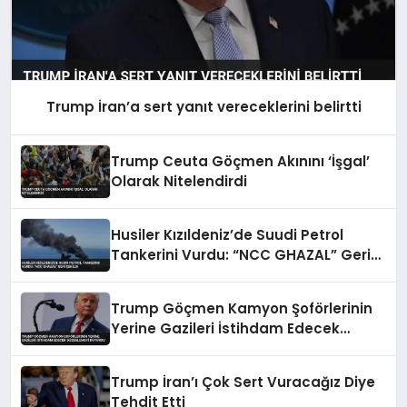
Trump İran’a sert yanıt vereceklerini belirtti
Trump Ceuta Göçmen Akınını ‘İşgal’
Olarak Nitelendirdi
Husiler Kızıldeniz’de Suudi Petrol
Tankerini Vurdu: “NCC GHAZAL” Geri
Çekildi
Trump Göçmen Kamyon Şoförlerinin
Yerine Gazileri İstihdam Edecek
Düzenlemeyi Duyurdu
Trump İran’ı Çok Sert Vuracağız Diye
Tehdit Etti