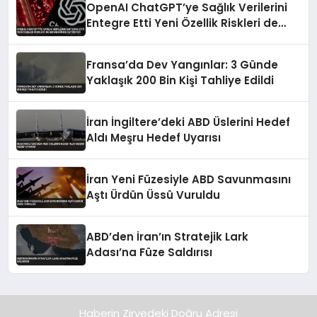
OpenAI ChatGPT’ye Sağlık Verilerini
Entegre Etti Yeni Özellik Riskleri de
Beraberinde Getiriyor
Fransa’da Dev Yangınlar: 3 Günde
Yaklaşık 200 Bin Kişi Tahliye Edildi
İran İngiltere’deki ABD Üslerini Hedef
Aldı Meşru Hedef Uyarısı
İran Yeni Füzesiyle ABD Savunmasını
Aştı Ürdün Üssü Vuruldu
ABD’den İran’ın Stratejik Lark
Adası’na Füze Saldırısı
Haberin Zirvedeki Doğru Adresi