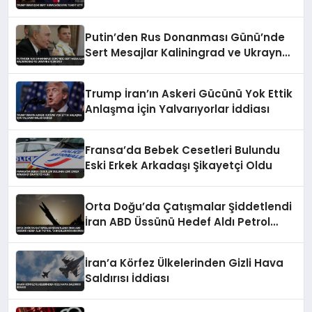
Putin’den Rus Donanması Günü’nde
Sert Mesajlar Kaliningrad ve Ukrayna
Vurgusu
Trump İran’ın Askeri Gücünü Yok Ettik
Anlaşma İçin Yalvarıyorlar İddiası
Fransa’da Bebek Cesetleri Bulundu
Eski Erkek Arkadaşı Şikayetçi Oldu
Orta Doğu’da Çatışmalar Şiddetlendi
İran ABD Üssünü Hedef Aldı Petrol
Tankerlerini Durdurdu
İran’a Körfez Ülkelerinden Gizli Hava
Saldırısı İddiası