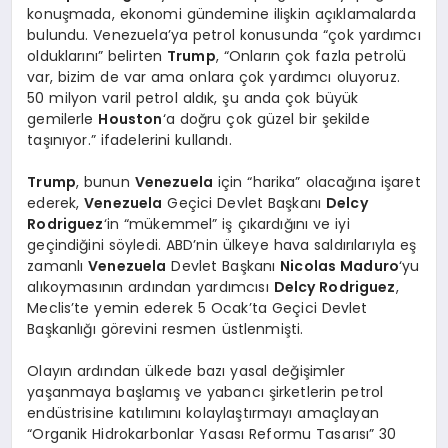
konuşmada, ekonomi gündemine ilişkin açıklamalarda
bulundu. Venezuela’ya petrol konusunda “çok yardımcı
olduklarını” belirten
Trump
, “Onların çok fazla petrolü
var, bizim de var ama onlara çok yardımcı oluyoruz.
50 milyon varil petrol aldık, şu anda çok büyük
gemilerle
Houston
‘a doğru çok güzel bir şekilde
taşınıyor.” ifadelerini kullandı.
Trump
, bunun
Venezuela
için “harika” olacağına işaret
ederek,
Venezuela
Geçici Devlet Başkanı
Delcy
Rodriguez
‘in “mükemmel” iş çıkardığını ve iyi
geçindiğini söyledi. ABD’nin ülkeye hava saldırılarıyla eş
zamanlı
Venezuela
Devlet Başkanı
Nicolas Maduro
‘yu
alıkoymasının ardından yardımcısı
Delcy Rodriguez
,
Meclis’te yemin ederek 5 Ocak’ta Geçici Devlet
Başkanlığı görevini resmen üstlenmişti.
Olayın ardından ülkede bazı yasal değişimler
yaşanmaya başlamış ve yabancı şirketlerin petrol
endüstrisine katılımını kolaylaştırmayı amaçlayan
“Organik Hidrokarbonlar Yasası Reformu Tasarısı” 30