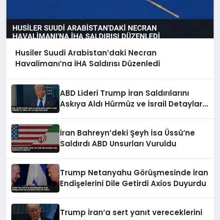
Husiler Suudi Arabistan’daki Necran
Havalimanı’na İHA Saldırısı Düzenledi
ABD Lideri Trump İran Saldırılarını
Askıya Aldı Hürmüz ve İsrail Detayları
Açıklandı
İran Bahreyn’deki Şeyh İsa Üssü’ne
Saldırdı ABD Unsurları Vuruldu
Trump Netanyahu Görüşmesinde İran
Endişelerini Dile Getirdi Axios Duyurdu
Trump İran’a sert yanıt vereceklerini