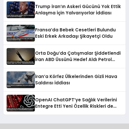
Trump İran’ın Askeri Gücünü Yok Ettik
Anlaşma İçin Yalvarıyorlar İddiası
Fransa’da Bebek Cesetleri Bulundu
Eski Erkek Arkadaşı Şikayetçi Oldu
Orta Doğu’da Çatışmalar Şiddetlendi
İran ABD Üssünü Hedef Aldı Petrol
Tankerlerini Durdurdu
İran’a Körfez Ülkelerinden Gizli Hava
Saldırısı İddiası
OpenAI ChatGPT’ye Sağlık Verilerini
Entegre Etti Yeni Özellik Riskleri de
Beraberinde Getiriyor