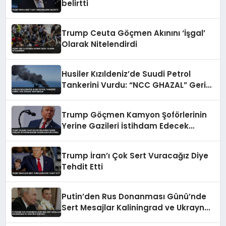
belirtti
Trump Ceuta Göçmen Akınını ‘İşgal’
Olarak Nitelendirdi
Husiler Kızıldeniz’de Suudi Petrol
Tankerini Vurdu: “NCC GHAZAL” Geri
Çekildi
Trump Göçmen Kamyon Şoförlerinin
Yerine Gazileri İstihdam Edecek
Düzenlemeyi Duyurdu
Trump İran’ı Çok Sert Vuracağız Diye
Tehdit Etti
Putin’den Rus Donanması Günü’nde
Sert Mesajlar Kaliningrad ve Ukrayna
Vurgusu