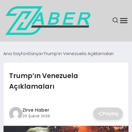
SON DAKIKA
Ana Sayfa
Dünya
Trump’ın Venezuela Açıklamaları
GÜNDEM
Trump’ın Venezuela
EKONOMI
Açıklamaları
MAGAZIN
EĞITIM
Zirve Haber
Paylaş
20 Şubat 2026
KÜLTÜR & SANAT