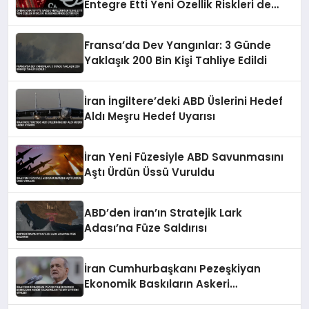
Entegre Etti Yeni Özellik Riskleri de
Beraberinde Getiriyor
Fransa’da Dev Yangınlar: 3 Günde
Yaklaşık 200 Bin Kişi Tahliye Edildi
İran İngiltere’deki ABD Üslerini Hedef
Aldı Meşru Hedef Uyarısı
İran Yeni Füzesiyle ABD Savunmasını
Aştı Ürdün Üssü Vuruldu
ABD’den İran’ın Stratejik Lark
Adası’na Füze Saldırısı
İran Cumhurbaşkanı Pezeşkiyan
Ekonomik Baskıların Askeri
Kazanımları Tehdit Ettiğini Söyledi