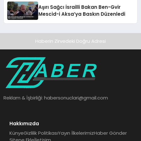
Aşırı Sağcı İsrailli Bakan Ben-Gvir
Mescid-i Aksa’ya Baskın Düzenledi
Haberin Zirvedeki Doğru Adresi
Reklam & İşbirliği:
habersonuclari@gmail.com
Hakkımızda
Künye
Gizlilik Politikası
Yayın İlkelerimiz
Haber Gönder
Sitene Ekle
İletişim