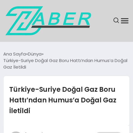
SON DAKIKA
Ana Sayfa
Dünya
Türkiye-Suriye Doğal Gaz Boru Hattı’ndan Humus’a Doğal
GÜNDEM
Gaz İletildi
EKONOMI
Türkiye-Suriye Doğal Gaz Boru
MAGAZIN
Hattı’ndan Humus’a Doğal Gaz
İletildi
EĞITIM
KÜLTÜR & SANAT