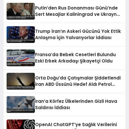
Putin’den Rus Donanması Günü’nde
Sert Mesajlar Kaliningrad ve Ukrayna
Vurgusu
Trump İran’ın Askeri Gücünü Yok Ettik
Anlaşma İçin Yalvarıyorlar İddiası
Fransa’da Bebek Cesetleri Bulundu
Eski Erkek Arkadaşı Şikayetçi Oldu
Orta Doğu’da Çatışmalar Şiddetlendi
İran ABD Üssünü Hedef Aldı Petrol
Tankerlerini Durdurdu
İran’a Körfez Ülkelerinden Gizli Hava
Saldırısı İddiası
OpenAI ChatGPT’ye Sağlık Verilerini