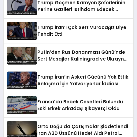
Trump Göçmen Kamyon Şoförlerinin
Yerine Gazileri İstihdam Edecek
Düzenlemeyi Duyurdu
Trump İran’ı Çok Sert Vuracağız Diye
Tehdit Etti
Putin’den Rus Donanması Günü’nde
Sert Mesajlar Kaliningrad ve Ukrayna
Vurgusu
Trump İran’ın Askeri Gücünü Yok Ettik
Anlaşma İçin Yalvarıyorlar İddiası
Fransa’da Bebek Cesetleri Bulundu
Eski Erkek Arkadaşı Şikayetçi Oldu
Orta Doğu’da Çatışmalar Şiddetlendi
İran ABD Üssünü Hedef Aldı Petrol