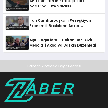
ABD’den İran’ın Stratejik Lark
Adası’na Füze Saldırısı
İran Cumhurbaşkanı Pezeşkiyan
Ekonomik Baskıların Askeri
Kazanımları Tehdit Ettiğini Söyledi
Aşırı Sağcı İsrailli Bakan Ben-Gvir
Mescid-i Aksa’ya Baskın Düzenledi
Haberin Zirvedeki Doğru Adresi