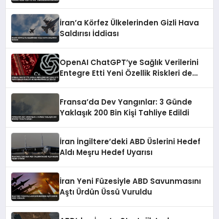
Tankerlerini Durdurdu
İran’a Körfez Ülkelerinden Gizli Hava
Saldırısı İddiası
OpenAI ChatGPT’ye Sağlık Verilerini
Entegre Etti Yeni Özellik Riskleri de
Beraberinde Getiriyor
Fransa’da Dev Yangınlar: 3 Günde
Yaklaşık 200 Bin Kişi Tahliye Edildi
İran İngiltere’deki ABD Üslerini Hedef
Aldı Meşru Hedef Uyarısı
İran Yeni Füzesiyle ABD Savunmasını
Aştı Ürdün Üssü Vuruldu