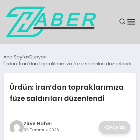
SON DAKIKA
Ana Sayfa
Dünya
Ürdün: İran’dan topraklarımıza füze saldırıları düzenlendi
GÜNDEM
EKONOMI
Ürdün: İran’dan topraklarımıza
füze saldırıları düzenlendi
MAGAZIN
EĞITIM
Zirve Haber
Paylaş
09 Temmuz 2026
KÜLTÜR & SANAT