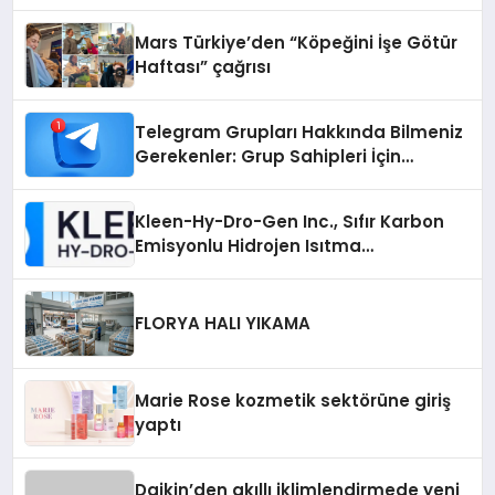
Mars Türkiye’den “Köpeğini İşe Götür
Haftası” çağrısı
Telegram Grupları Hakkında Bilmeniz
Gerekenler: Grup Sahipleri İçin
Telegram’da Hedef Kitleye Ulaşma
Kleen-Hy-Dro-Gen Inc., Sıfır Karbon
Emisyonlu Hidrojen Isıtma
Teknolojisinde ISO ve TSSA
Düzenleyici Onaylarını Aldı
FLORYA HALI YIKAMA
Marie Rose kozmetik sektörüne giriş
yaptı
Daikin’den akıllı iklimlendirmede yeni