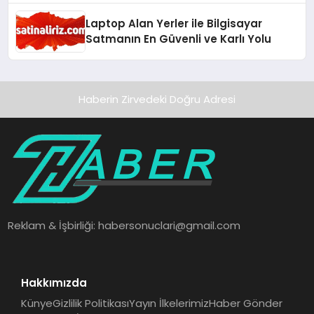
Laptop Alan Yerler ile Bilgisayar
Satmanın En Güvenli ve Karlı Yolu
Haberin Zirvedeki Doğru Adresi
Reklam & İşbirliği:
habersonuclari@gmail.com
Hakkımızda
Künye
Gizlilik Politikası
Yayın İlkelerimiz
Haber Gönder