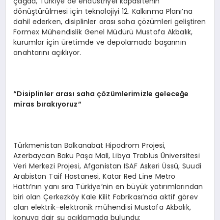
çağda, Türkiye de endüstriyel kapasitenin
dönüştürülmesi için teknolojiyi 12. Kalkınma Planı’na
dahil ederken, disiplinler arası saha çözümleri geliştiren
Formex Mühendislik Genel Müdürü Mustafa Akbalık,
kurumlar için üretimde ve depolamada başarının
anahtarını açıklıyor.
“Disiplinler arası saha çözümlerimizle geleceğe
miras bırakıyoruz”
Türkmenistan Balkanabat Hipodrom Projesi,
Azerbaycan Bakü Paşa Mall, Libya Trablus Üniversitesi
Veri Merkezi Projesi, Afganistan ISAF Askeri Üssü, Suudi
Arabistan Taif Hastanesi, Katar Red Line Metro
Hattı’nın yanı sıra Türkiye’nin en büyük yatırımlarından
biri olan Çerkezköy Kale Kilit Fabrikası’nda aktif görev
alan elektrik-elektronik mühendisi Mustafa Akbalık,
konuya dair şu açıklamada bulundu: