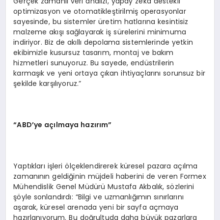
Gerçek zamanlı veri analizi, yapay zeka destekli
optimizasyon ve otomatikleştirilmiş operasyonlar
sayesinde, bu sistemler üretim hatlarına kesintisiz
malzeme akışı sağlayarak iş sürelerini minimuma
indiriyor. Biz de akıllı depolama sistemlerinde yetkin
ekibimizle kusursuz tasarım, montaj ve bakım
hizmetleri sunuyoruz. Bu sayede, endüstrilerin
karmaşık ve yeni ortaya çıkan ihtiyaçlarını sorunsuz bir
şekilde karşılıyoruz.”
“ABD’ye açılmaya hazırım”
Yaptıkları işleri ölçeklendirerek küresel pazara açılma
zamanının geldiğinin müjdeli haberini de veren Formex
Mühendislik Genel Müdürü Mustafa Akbalık, sözlerini
şöyle sonlandırdı: “Bilgi ve uzmanlığımın sınırlarını
aşarak, küresel arenada yeni bir sayfa açmaya
hazırlanıyorum. Bu doğrultuda daha büyük pazarlara