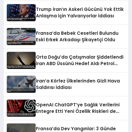
Trump İran’ın Askeri Gücünü Yok Ettik
Anlaşma İçin Yalvarıyorlar İddiası
Fransa’da Bebek Cesetleri Bulundu
Eski Erkek Arkadaşı Şikayetçi Oldu
Orta Doğu’da Çatışmalar Şiddetlendi
İran ABD Üssünü Hedef Aldı Petrol
Tankerlerini Durdurdu
İran’a Körfez Ülkelerinden Gizli Hava
Saldırısı İddiası
OpenAI ChatGPT’ye Sağlık Verilerini
Entegre Etti Yeni Özellik Riskleri de
Beraberinde Getiriyor
Fransa’da Dev Yangınlar: 3 Günde