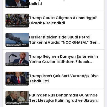
belirtti
Trump Ceuta Göçmen Akınını ‘İşgal’
Olarak Nitelendirdi
Husiler Kızıldeniz’de Suudi Petrol
Tankerini Vurdu: “NCC GHAZAL” Geri
Çekildi
Trump Göçmen Kamyon Şoförlerinin
Yerine Gazileri İstihdam Edecek
Düzenlemeyi Duyurdu
Trump İran’ı Çok Sert Vuracağız Diye
Tehdit Etti
Putin’den Rus Donanması Günü’nde
Sert Mesajlar Kaliningrad ve Ukrayna
Vurgusu