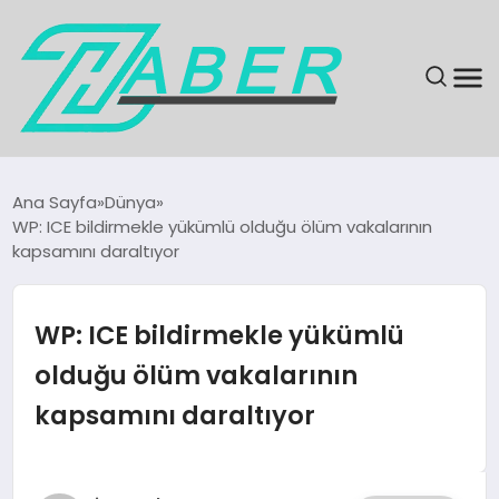
SON DAKIKA
Ana Sayfa
Dünya
WP: ICE bildirmekle yükümlü olduğu ölüm vakalarının
GÜNDEM
kapsamını daraltıyor
EKONOMI
WP: ICE bildirmekle yükümlü
MAGAZIN
olduğu ölüm vakalarının
kapsamını daraltıyor
EĞITIM
KÜLTÜR & SANAT