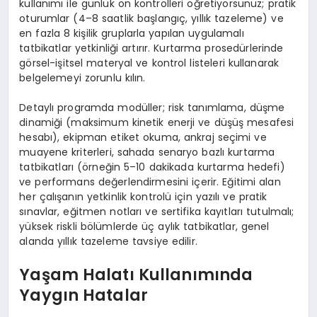
kullanımı ile günlük ön kontrolleri öğretiyorsunuz; pratik
oturumlar (4–8 saatlik başlangıç, yıllık tazeleme) ve
en fazla 8 kişilik gruplarla yapılan uygulamalı
tatbikatlar yetkinliği artırır. Kurtarma prosedürlerinde
görsel-işitsel materyal ve kontrol listeleri kullanarak
belgelemeyi zorunlu kılın.
Detaylı programda modüller; risk tanımlama, düşme
dinamiği (maksimum kinetik enerji ve düşüş mesafesi
hesabı), ekipman etiket okuma, ankraj seçimi ve
muayene kriterleri, sahada senaryo bazlı kurtarma
tatbikatları (örneğin 5–10 dakikada kurtarma hedefi)
ve performans değerlendirmesini içerir. Eğitimi alan
her çalışanın yetkinlik kontrolü için yazılı ve pratik
sınavlar, eğitmen notları ve sertifika kayıtları tutulmalı;
yüksek riskli bölümlerde üç aylık tatbikatlar, genel
alanda yıllık tazeleme tavsiye edilir.
Yaşam Halatı Kullanımında
Yaygın Hatalar