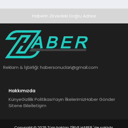
Haberin Zirvedeki Doğru Adresi
Reklam & İşbirliği:
habersonuclari@gmail.com
Hakkımızda
Künye
Gizlilik Politikası
Yayın İlkelerimiz
Haber Gönder
Sitene Ekle
İletişim
Copyright © 2025 Tüm hakları ZİRVE HABER 'de saklıdır.