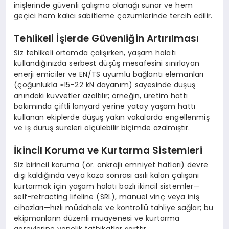
inişlerinde güvenli çalışma olanağı sunar ve hem
geçici hem kalıcı sabitleme çözümlerinde tercih edilir.
Tehlikeli İşlerde Güvenliğin Artırılması
Siz tehlikeli ortamda çalışırken, yaşam halatı
kullandığınızda serbest düşüş mesafesini sınırlayan
enerji emiciler ve EN/TS uyumlu bağlantı elemanları
(çoğunlukla ≥15–22 kN dayanım) sayesinde düşüş
anındaki kuvvetler azaltılır; örneğin, üretim hattı
bakımında çiftli lanyard yerine yatay yaşam hattı
kullanan ekiplerde düşüş yakın vakalarda engellenmiş
ve iş duruş süreleri ölçülebilir biçimde azalmıştır.
İkincil Koruma ve Kurtarma Sistemleri
Siz birincil koruma (ör. ankrajlı emniyet hatları) devre
dışı kaldığında veya kaza sonrası asılı kalan çalışanı
kurtarmak için yaşam halatı bazlı ikincil sistemler—
self-retracting lifeline (SRL), manuel vinç veya iniş
cihazları—hızlı müdahale ve kontrollü tahliye sağlar; bu
ekipmanların düzenli muayenesi ve kurtarma
görevlerine yönelik tatbikatlar şarttır.