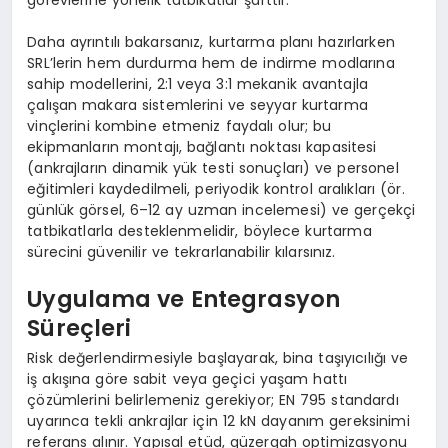
Daha ayrıntılı bakarsanız, kurtarma planı hazırlarken
SRL’lerin hem durdurma hem de indirme modlarına
sahip modellerini, 2:1 veya 3:1 mekanik avantajla
çalışan makara sistemlerini ve seyyar kurtarma
vinçlerini kombine etmeniz faydalı olur; bu
ekipmanların montajı, bağlantı noktası kapasitesi
(ankrajların dinamik yük testi sonuçları) ve personel
eğitimleri kaydedilmeli, periyodik kontrol aralıkları (ör.
günlük görsel, 6–12 ay uzman incelemesi) ve gerçekçi
tatbikatlarla desteklenmelidir, böylece kurtarma
sürecini güvenilir ve tekrarlanabilir kılarsınız.
Uygulama ve Entegrasyon
Süreçleri
Risk değerlendirmesiyle başlayarak, bina taşıyıcılığı ve
iş akışına göre sabit veya geçici yaşam hattı
çözümlerini belirlemeniz gerekiyor; EN 795 standardı
uyarınca tekli ankrajlar için 12 kN dayanım gereksinimi
referans alınır. Yapısal etüd, güzergah optimizasyonu