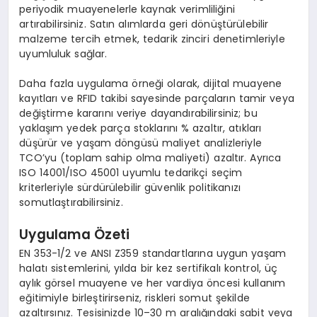
periyodik muayenelerle kaynak verimliliğini
artırabilirsiniz. Satın alımlarda geri dönüştürülebilir
malzeme tercih etmek, tedarik zinciri denetimleriyle
uyumluluk sağlar.
Daha fazla uygulama örneği olarak, dijital muayene
kayıtları ve RFID takibi sayesinde parçaların tamir veya
değiştirme kararını veriye dayandırabilirsiniz; bu
yaklaşım yedek parça stoklarını % azaltır, atıkları
düşürür ve yaşam döngüsü maliyet analizleriyle
TCO’yu (toplam sahip olma maliyeti) azaltır. Ayrıca
ISO 14001/ISO 45001 uyumlu tedarikçi seçim
kriterleriyle sürdürülebilir güvenlik politikanızı
somutlaştırabilirsiniz.
Uygulama Özeti
EN 353-1/2 ve ANSI Z359 standartlarına uygun yaşam
halatı sistemlerini, yılda bir kez sertifikalı kontrol, üç
aylık görsel muayene ve her vardiya öncesi kullanım
eğitimiyle birleştirirseniz, riskleri somut şekilde
azaltırsınız. Tesisinizde 10–30 m aralığındaki sabit veya