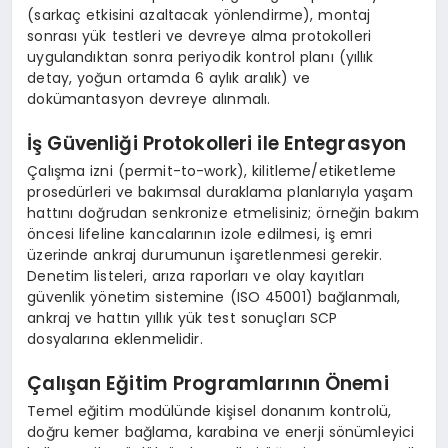
(sarkaç etkisini azaltacak yönlendirme), montaj
sonrası yük testleri ve devreye alma protokolleri
uygulandıktan sonra periyodik kontrol planı (yıllık
detay, yoğun ortamda 6 aylık aralık) ve
dokümantasyon devreye alınmalı.
İş Güvenliği Protokolleri ile Entegrasyon
Çalışma izni (permit-to-work), kilitleme/etiketleme
prosedürleri ve bakımsal duraklama planlarıyla yaşam
hattını doğrudan senkronize etmelisiniz; örneğin bakım
öncesi lifeline kancalarının izole edilmesi, iş emri
üzerinde ankraj durumunun işaretlenmesi gerekir.
Denetim listeleri, arıza raporları ve olay kayıtları
güvenlik yönetim sistemine (ISO 45001) bağlanmalı,
ankraj ve hattın yıllık yük test sonuçları SCP
dosyalarına eklenmelidir.
Çalışan Eğitim Programlarının Önemi
Temel eğitim modülünde kişisel donanım kontrolü,
doğru kemer bağlama, karabina ve enerji sönümleyici