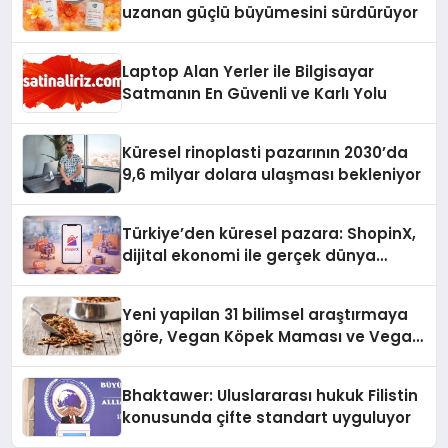
uzanan güçlü büyümesini sürdürüyor
Laptop Alan Yerler ile Bilgisayar
Satmanın En Güvenli ve Karlı Yolu
Küresel rinoplasti pazarının 2030’da
9,6 milyar dolara ulaşması bekleniyor
Türkiye’den küresel pazara: ShopinX,
dijital ekonomi ile gerçek dünya
alışverişini bir araya getirmeyi
hedefliyor
Yeni yapilan 31 bilimsel araştırmaya
göre, Vegan Köpek Maması ve Vegan
Kedi Mamasının İyi Sindirildiğini
Ortaya Koydu
Bhaktawer: Uluslararası hukuk Filistin
konusunda çifte standart uyguluyor