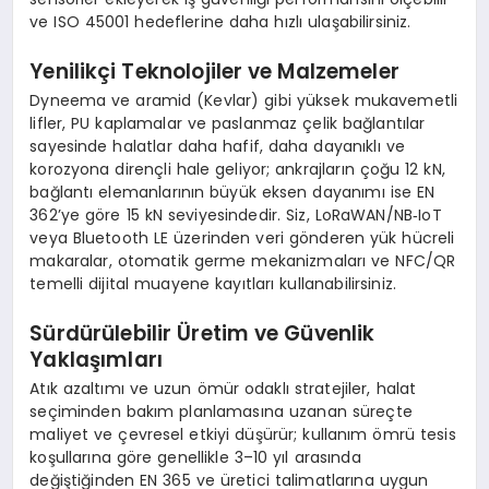
ve ISO 45001 hedeflerine daha hızlı ulaşabilirsiniz.
Yenilikçi Teknolojiler ve Malzemeler
Dyneema ve aramid (Kevlar) gibi yüksek mukavemetli
lifler, PU kaplamalar ve paslanmaz çelik bağlantılar
sayesinde halatlar daha hafif, daha dayanıklı ve
korozyona dirençli hale geliyor; ankrajların çoğu 12 kN,
bağlantı elemanlarının büyük eksen dayanımı ise EN
362’ye göre 15 kN seviyesindedir. Siz, LoRaWAN/NB‑IoT
veya Bluetooth LE üzerinden veri gönderen yük hücreli
makaralar, otomatik germe mekanizmaları ve NFC/QR
temelli dijital muayene kayıtları kullanabilirsiniz.
Sürdürülebilir Üretim ve Güvenlik
Yaklaşımları
Atık azaltımı ve uzun ömür odaklı stratejiler, halat
seçiminden bakım planlamasına uzanan süreçte
maliyet ve çevresel etkiyi düşürür; kullanım ömrü tesis
koşullarına göre genellikle 3–10 yıl arasında
değiştiğinden EN 365 ve üretici talimatlarına uygun