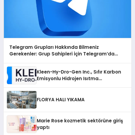
Telegram Grupları Hakkında Bilmeniz
Gerekenler: Grup Sahipleri İçin Telegram’da
Hedef Kitleye Ulaşma
Kleen-Hy-Dro-Gen Inc., Sıfır Karbon
Emisyonlu Hidrojen Isıtma
Teknolojisinde ISO ve TSSA
Düzenleyici Onaylarını Aldı
FLORYA HALI YIKAMA
Marie Rose kozmetik sektörüne giriş
yaptı