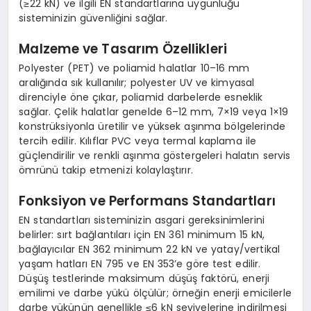
(≥22 kN) ve ilgili EN standartlarına uygunluğu
sisteminizin güvenliğini sağlar.
Malzeme ve Tasarım Özellikleri
Polyester (PET) ve poliamid halatlar 10–16 mm
aralığında sık kullanılır; polyester UV ve kimyasal
direnciyle öne çıkar, poliamid darbelerde esneklik
sağlar. Çelik halatlar genelde 6–12 mm, 7×19 veya 1×19
konstrüksiyonla üretilir ve yüksek aşınma bölgelerinde
tercih edilir. Kılıflar PVC veya termal kaplama ile
güçlendirilir ve renkli aşınma göstergeleri halatın servis
ömrünü takip etmenizi kolaylaştırır.
Fonksiyon ve Performans Standartları
EN standartları sisteminizin asgari gereksinimlerini
belirler: sırt bağlantıları için EN 361 minimum 15 kN,
bağlayıcılar EN 362 minimum 22 kN ve yatay/vertikal
yaşam hatları EN 795 ve EN 353’e göre test edilir.
Düşüş testlerinde maksimum düşüş faktörü, enerji
emilimi ve darbe yükü ölçülür; örneğin enerji emicilerle
darbe yükünün genellikle ≤6 kN seviyelerine indirilmesi