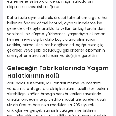
etmemene sebep olur ve sizin için sahada ani
ekipman arızası riski doğurur.
Daha fazla ayrıntı olarak, üretici talimatlarına göre her
kullanım öncesi görsel kontrol, ayrıntılı inceleme ise
genelde 6–12 aylık aralıklarla yetkin bir kişi tarafından
yapılmalı; bir düşme yüklenmesi yaşandıysa ekipman
hemen servis dışı bırakılıp kayıt altına alınmalıdır.
Kesikler, erime izleri, renk değişimleri, açığa çıkmış iç
çekirdek veya şekil bozukluğu gibi kriterler ekipmanın
emniyet ömrünü sonlandırır ve değişim gerektirir.
Geleceğin Fabrikalarında Yaşam
Halatlarının Rolü
Akıllı halat sistemleri, IoT tabanlı izleme ve merkezi
yönetimle entegre olarak iş kazalarını azaltırken bakım
sürekliliğini sağlar; örneğin sensör verileri sayesinde
arızalar önceden tespit edilip müdahale süreleri kısalır.
Siz de üretim hattınıza modüler, EN 795 uyumlu
ankrajlar ve gerçek zamanlı yük/gerilme bildiren
sensörler ekleyerek iş güvenliği performansını ölçebilir