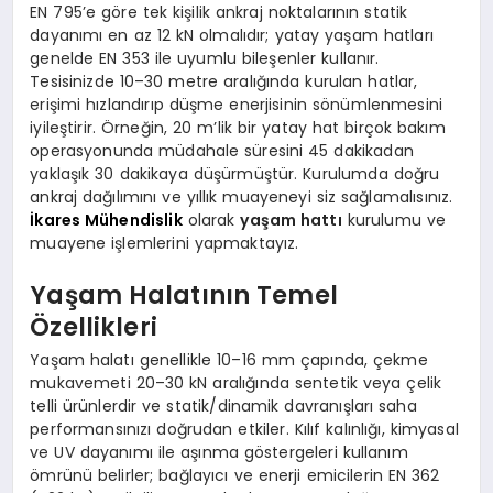
EN 795’e göre tek kişilik ankraj noktalarının statik
dayanımı en az 12 kN olmalıdır; yatay yaşam hatları
genelde EN 353 ile uyumlu bileşenler kullanır.
Tesisinizde 10–30 metre aralığında kurulan hatlar,
erişimi hızlandırıp düşme enerjisinin sönümlenmesini
iyileştirir. Örneğin, 20 m’lik bir yatay hat birçok bakım
operasyonunda müdahale süresini 45 dakikadan
yaklaşık 30 dakikaya düşürmüştür. Kurulumda doğru
ankraj dağılımını ve yıllık muayeneyi siz sağlamalısınız.
İkares Mühendislik
olarak
yaşam hattı
kurulumu ve
muayene işlemlerini yapmaktayız.
Yaşam Halatının Temel
Özellikleri
Yaşam halatı genellikle 10–16 mm çapında, çekme
mukavemeti 20–30 kN aralığında sentetik veya çelik
telli ürünlerdir ve statik/dinamik davranışları saha
performansınızı doğrudan etkiler. Kılıf kalınlığı, kimyasal
ve UV dayanımı ile aşınma göstergeleri kullanım
ömrünü belirler; bağlayıcı ve enerji emicilerin EN 362