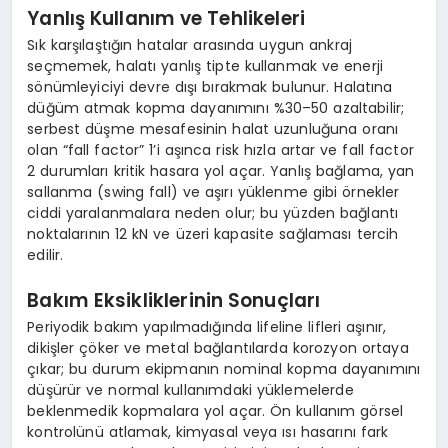
Yanlış Kullanım ve Tehlikeleri
Sık karşılaştığın hatalar arasında uygun ankraj
seçmemek, halatı yanlış tipte kullanmak ve enerji
sönümleyiciyi devre dışı bırakmak bulunur. Halatına
düğüm atmak kopma dayanımını %30–50 azaltabilir;
serbest düşme mesafesinin halat uzunluğuna oranı
olan “fall factor” 1’i aşınca risk hızla artar ve fall factor
2 durumları kritik hasara yol açar. Yanlış bağlama, yan
sallanma (swing fall) ve aşırı yüklenme gibi örnekler
ciddi yaralanmalara neden olur; bu yüzden bağlantı
noktalarının 12 kN ve üzeri kapasite sağlaması tercih
edilir.
Bakım Eksikliklerinin Sonuçları
Periyodik bakım yapılmadığında lifeline lifleri aşınır,
dikişler çöker ve metal bağlantılarda korozyon ortaya
çıkar; bu durum ekipmanın nominal kopma dayanımını
düşürür ve normal kullanımdaki yüklemelerde
beklenmedik kopmalara yol açar. Ön kullanım görsel
kontrolünü atlamak, kimyasal veya ısı hasarını fark