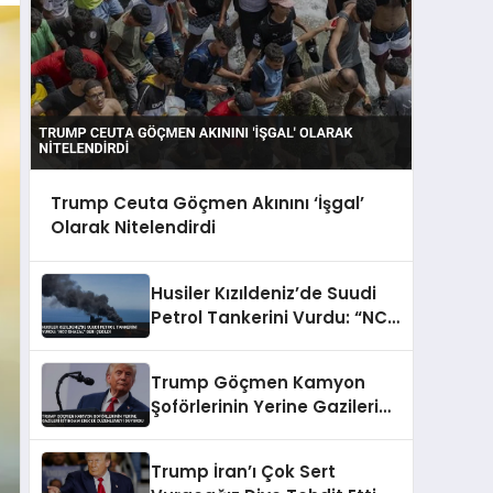
Trump Ceuta Göçmen Akınını ‘İşgal’
Olarak Nitelendirdi
Husiler Kızıldeniz’de Suudi
Petrol Tankerini Vurdu: “NCC
GHAZAL” Geri Çekildi
Trump Göçmen Kamyon
Şoförlerinin Yerine Gazileri
İstihdam Edecek
Düzenlemeyi Duyurdu
Trump İran’ı Çok Sert