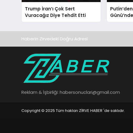
Trump İran’ı Çok Sert
Putin’de
Vuracağız Diye Tehdit Etti
Günü’nde 
Kaliningr
Vurgusu
Haberin Zirvedeki Doğru Adresi
Reklam & İşbirliği:
habersonuclari@gmail.com
Copyright © 2025 Tüm hakları ZİRVE HABER 'de saklıdır.