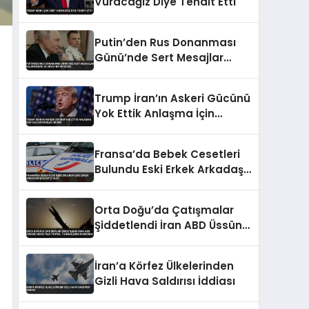
Vuracağız Diye Tehdit Etti
Putin’den Rus Donanması
Günü’nde Sert Mesajlar
Kaliningrad ve Ukrayna
Vurgusu
Trump İran’ın Askeri Gücünü
Yok Ettik Anlaşma İçin
Yalvarıyorlar İddiası
Fransa’da Bebek Cesetleri
Bulundu Eski Erkek Arkadaşı
Şikayetçi Oldu
Orta Doğu’da Çatışmalar
Şiddetlendi İran ABD Üssünü
Hedef Aldı Petrol
Tankerlerini Durdurdu
İran’a Körfez Ülkelerinden
Gizli Hava Saldırısı İddiası