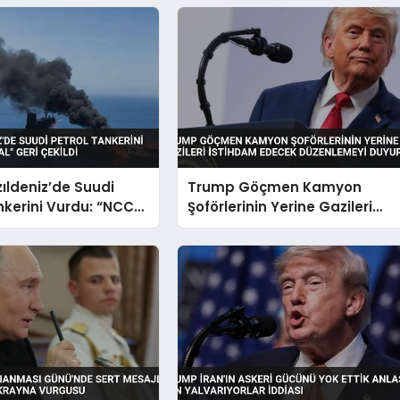
zıldeniz’de Suudi
Trump Göçmen Kamyon
nkerini Vurdu: “NCC
Şoförlerinin Yerine Gazileri
eri Çekildi
İstihdam Edecek Düzenlemey
Duyurdu