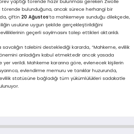
ev yaptığı törende hazır bulunması gereken Zwolle
 törende bulunduğuna, ancak sürece herhangi bir
da, çiftin
20 Ağustos
‘ta mahkemeye sunduğu dilekçede,
liğin usulüne uygun şekilde gerçekleştirildiğini
iliklerinin geçerli sayılmasını talep ettikleri aktarıldı.
avcılığın talebini desteklediği kararda, “Mahkeme, evlilik
dan önemini anladığını kabul etmektedir ancak yasada
 yer verildi. Mahkeme kararına göre, evlenecek kişilerin
uyarınca, evlendirme memuru ve tanıklar huzurunda,
ın evlilik statüsüne bağladığı tüm yükümlülükleri sadakatle
ulunuyor.