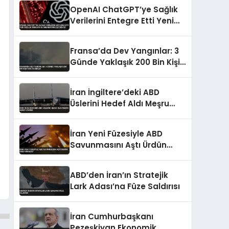
OpenAI ChatGPT’ye Sağlık
Verilerini Entegre Etti Yeni
Özellik Riskleri de
Beraberinde Getiriyor
Fransa’da Dev Yangınlar: 3
Günde Yaklaşık 200 Bin Kişi
Tahliye Edildi
İran İngiltere’deki ABD
Üslerini Hedef Aldı Meşru
Hedef Uyarısı
İran Yeni Füzesiyle ABD
Savunmasını Aştı Ürdün
Üssü Vuruldu
ABD’den İran’ın Stratejik
Lark Adası’na Füze Saldırısı
İran Cumhurbaşkanı
Pezeşkiyan Ekonomik