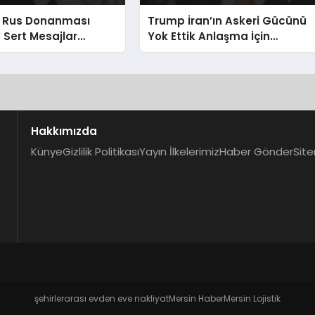
n Rus Donanması
Trump İran’ın Askeri Gücünü
Sert Mesajlar
Yok Ettik Anlaşma İçin
ad ve Ukrayna
Yalvarıyorlar İddiası
Hakkımızda
Künye
Gizlilik Politikası
Yayın İlkelerimiz
Haber Gönder
Site
şehirlerarası evden eve nakliyat
Mersin Haber
Mersin Lojistik