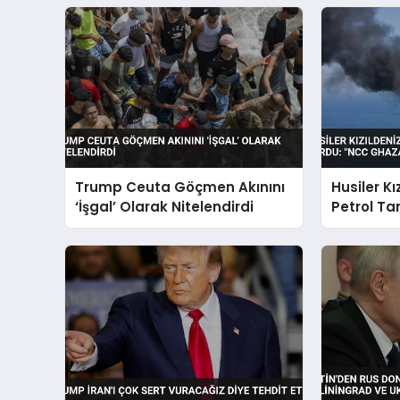
Trump Ceuta Göçmen Akınını
Husiler Kı
‘İşgal’ Olarak Nitelendirdi
Petrol Ta
GHAZAL” G