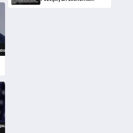
Baskıların Askeri
Kazanımları Tehdit Ettiğini
Söyledi
i