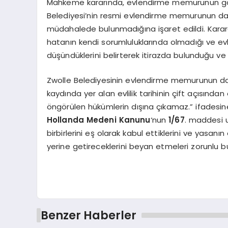
Mahkeme kararında, evlendirme memurunun gör
Belediyesi’nin resmi evlendirme memurunun da
müdahalede bulunmadığına işaret edildi. Karar
hatanın kendi sorumluluklarında olmadığı ve evli
düşündüklerini belirterek itirazda bulunduğu ve evl
Zwolle Belediyesinin evlendirme memurunun da s
kaydında yer alan evlilik tarihinin çift açısın
öngörülen hükümlerin dışına çıkamaz.” ifadesine
Hollanda Medeni Kanunu
‘nun
1/67
. maddesi 
birbirlerini eş olarak kabul ettiklerini ve yasan
yerine getireceklerini beyan etmeleri zorunlu b
Benzer Haberler