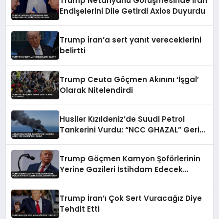
Trump Netanyahu Görüşmesinde İran
Endişelerini Dile Getirdi Axios Duyurdu
Trump İran’a sert yanıt vereceklerini
belirtti
Trump Ceuta Göçmen Akınını ‘İşgal’
Olarak Nitelendirdi
Husiler Kızıldeniz’de Suudi Petrol
Tankerini Vurdu: “NCC GHAZAL” Geri
Çekildi
Trump Göçmen Kamyon Şoförlerinin
Yerine Gazileri İstihdam Edecek
Düzenlemeyi Duyurdu
Trump İran’ı Çok Sert Vuracağız Diye
Tehdit Etti