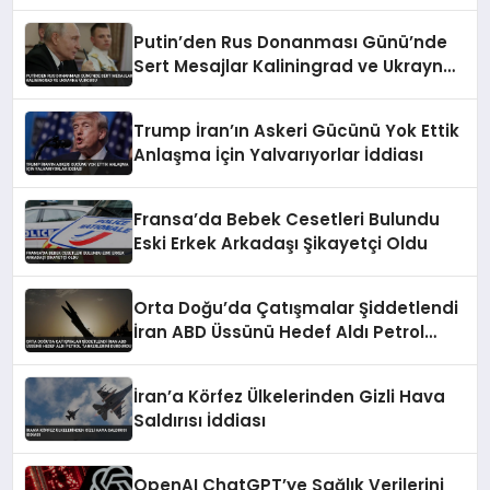
Putin’den Rus Donanması Günü’nde
Sert Mesajlar Kaliningrad ve Ukrayna
Vurgusu
Trump İran’ın Askeri Gücünü Yok Ettik
Anlaşma İçin Yalvarıyorlar İddiası
Fransa’da Bebek Cesetleri Bulundu
Eski Erkek Arkadaşı Şikayetçi Oldu
Orta Doğu’da Çatışmalar Şiddetlendi
İran ABD Üssünü Hedef Aldı Petrol
Tankerlerini Durdurdu
İran’a Körfez Ülkelerinden Gizli Hava
Saldırısı İddiası
OpenAI ChatGPT’ye Sağlık Verilerini