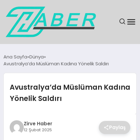
SON DAKIKA
Ana Sayfa
Dünya
Avustralya’da Müslüman Kadına Yönelik Saldırı
GÜNDEM
EKONOMI
Avustralya’da Müslüman Kadına
Yönelik Saldırı
MAGAZIN
EĞITIM
Zirve Haber
Paylaş
12 Şubat 2025
KÜLTÜR & SANAT