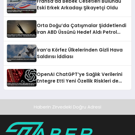
Fransa’da Bebek Cesetleri Bulundu
Eski Erkek Arkadaşı Şikayetçi Oldu
Orta Doğu’da Çatışmalar Şiddetlendi
İran ABD Üssünü Hedef Aldı Petrol
Tankerlerini Durdurdu
İran’a Körfez Ülkelerinden Gizli Hava
Saldırısı İddiası
OpenAI ChatGPT’ye Sağlık Verilerini
Entegre Etti Yeni Özellik Riskleri de
Beraberinde Getiriyor
Haberin Zirvedeki Doğru Adresi