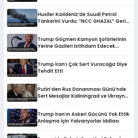
Husiler Kızıldeniz’de Suudi Petrol
Tankerini Vurdu: “NCC GHAZAL” Geri
Çekildi
Trump Göçmen Kamyon Şoförlerinin
Yerine Gazileri İstihdam Edecek
Düzenlemeyi Duyurdu
Trump İran’ı Çok Sert Vuracağız Diye
Tehdit Etti
Putin’den Rus Donanması Günü’nde
Sert Mesajlar Kaliningrad ve Ukrayna
Vurgusu
Trump İran’ın Askeri Gücünü Yok Ettik
Anlaşma İçin Yalvarıyorlar İddiası