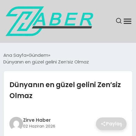
SON DAKIKA
Ana Sayfa
Gündem
Dünyanın en güzel gelini Zen’siz Olmaz
GÜNDEM
EKONOMI
Dünyanın en güzel gelini Zen’siz
Olmaz
MAGAZIN
EĞITIM
Zirve Haber
Paylaş
02 Haziran 2026
KÜLTÜR & SANAT