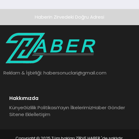
Haberin Zirvedeki Doğru Adresi
Reklam & İşbirliği:
habersonuclari@gmail.com
Hakkımızda
Künye
Gizlilik Politikası
Yayın İlkelerimiz
Haber Gönder
Sitene Ekle
İletişim
Copyright © 2025 Tüm hakları ZİRVE HABER 'de saklıdır.