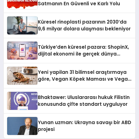
Satmanın En Güvenli ve Karlı Yolu
Küresel rinoplasti pazarının 2030’da
9,6 milyar dolara ulaşması bekleniyor
Türkiye’den küresel pazara: ShopinX,
dijital ekonomi ile gerçek dünya
alışverişini bir araya getirmeyi
hedefliyor
Yeni yapilan 31 bilimsel araştırmaya
göre, Vegan Köpek Maması ve Vegan
Kedi Mamasının İyi Sindirildiğini
Ortaya Koydu
Bhaktawer: Uluslararası hukuk Filistin
konusunda çifte standart uyguluyor
Yunan uzman: Ukrayna savaşı bir ABD
projesi