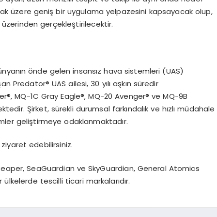
ak üzere geniş bir uygulama yelpazesini kapsayacak olup,
zerinden gerçekleştirilecektir.
ünyanın önde gelen insansız hava sistemleri (UAS)
an Predator® UAS ailesi, 30 yılı aşkın süredir
er®, MQ-1C Gray Eagle®, MQ-20 Avenger® ve MQ-9B
dir. Şirket, sürekli durumsal farkındalık ve hızlı müdahale
ümler geliştirmeye odaklanmaktadır.
ziyaret edebilirsiniz.
, Reaper, SeaGuardian ve SkyGuardian, General Atomics
lkelerde tescilli ticari markalarıdır.