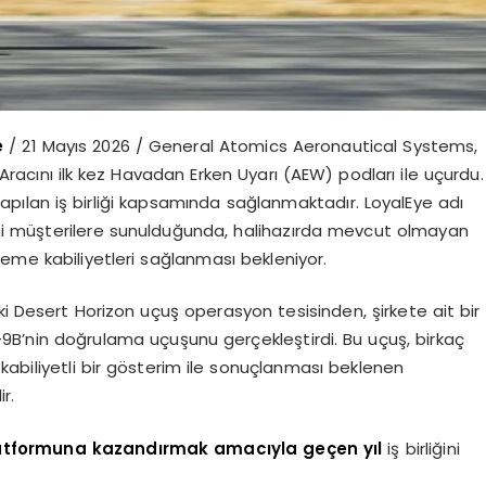
e
/ 21 Mayıs 2026 / General Atomics Aeronautical Systems,
acını ilk kez Havadan Erken Uyarı (AEW) podları ile uçurdu.
yapılan iş birliği kapsamında sağlanmaktadır. LoyalEye adı
ni müşterilere sunulduğunda, halihazırda mevcut olmayan
eme kabiliyetleri sağlanması bekleniyor.
ki Desert Horizon uçuş operasyon tesisinden, şirkete ait bir
-9B’nin doğrulama uçuşunu gerçekleştirdi. Bu uçuş, birkaç
kabiliyetli bir gösterim ile sonuçlanması beklenen
r.
latformuna kazandırmak amacıyla geçen yıl
iş birliğini