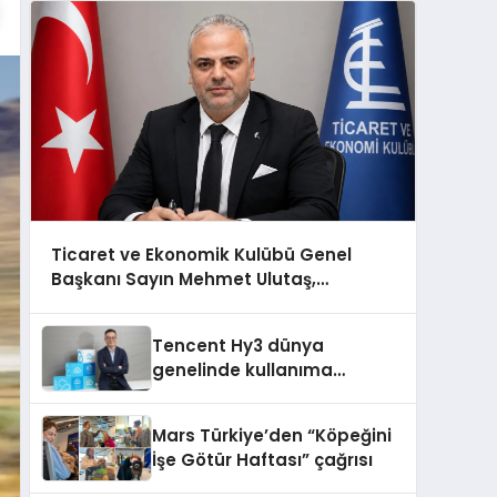
Ticaret ve Ekonomik Kulübü Genel
Başkanı Sayın Mehmet Ulutaş,
ekonomiye dair yaptığı açıklamada
şunları kaydetti:
Tencent Hy3 dünya
genelinde kullanıma
sunuldu
Mars Türkiye’den “Köpeğini
İşe Götür Haftası” çağrısı