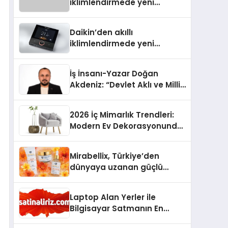
iklimlendirmede yeni
dönem: Madoka Plus
Türkiye’de
Daikin’den akıllı
iklimlendirmede yeni
dönem: Madoka Plus
Türkiye’de
İş İnsanı-Yazar Doğan
Akdeniz: “Devlet Aklı ve Milli
Çıkarlar Her Şeyin
Üzerindedir”
2026 İç Mimarlık Trendleri:
Modern Ev Dekorasyonunda
Öne Çıkan Fikirler
Mirabellix, Türkiye’den
dünyaya uzanan güçlü
büyümesini sürdürüyor
Laptop Alan Yerler ile
Bilgisayar Satmanın En
Güvenli ve Karlı Yolu