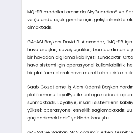
MQ-9B modelleri arasında SkyGuardian® ve SeaGu
ve şu anda uçak gemileri için geliştirilmekte o
almaktadır.
GA-ASI Başkanı David R. Alexander, “MQ-9B için
hava araçları, savaş uçakları, bombardıman uçak
bir havadan algılama kabiliyeti sunacaktır. Orta
hava sistemi için operasyonel kullanılabilirlik,
bir platform olarak hava mürettebatı riske atı
Saab Gözetleme İş Alanı Kıdemli Başkan Yardımc
platformunu LoyalEye ile entegre ederek operatör
sunmaktadır. LoyalEye, insanlı sistemlerin kabil
yüksek operasyonel esneklik sağlamaktadır. Bu 
güçlendirmektedir” şeklinde konuştu.
GA-ASI ve Saab’ın AEW çözümü; erken tespit ve 