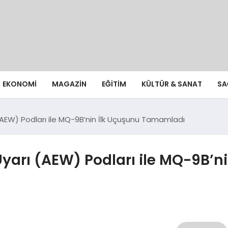
EKONOMI
MAGAZIN
EĞITIM
KÜLTÜR & SANAT
SA
AEW) Podları ile MQ-9B’nin İlk Uçuşunu Tamamladı
yarı (AEW) Podları ile MQ-9B’ni