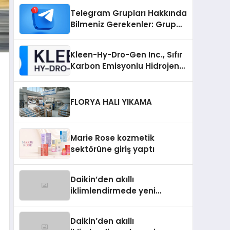
Telegram Grupları Hakkında
Bilmeniz Gerekenler: Grup
Sahipleri İçin Telegram’da
Hedef Kitleye Ulaşma
Kleen-Hy-Dro-Gen Inc., Sıfır
Karbon Emisyonlu Hidrojen
Isıtma Teknolojisinde ISO ve
TSSA Düzenleyici Onaylarını
Aldı
FLORYA HALI YIKAMA
Marie Rose kozmetik
sektörüne giriş yaptı
Daikin’den akıllı
iklimlendirmede yeni
dönem: Madoka Plus
Türkiye’de
Daikin’den akıllı