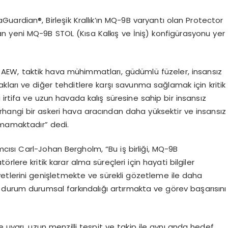
ardian®, Birleşik Krallık’ın MQ-9B varyantı olan Protector
lan yeni MQ-9B STOL (Kısa Kalkış ve İniş) konfigürasyonu yer
 AEW, taktik hava mühimmatları, güdümlü füzeler, insansız
ları ve diğer tehditlere karşı savunma sağlamak için kritik
 irtifa ve uzun havada kalış süresine sahip bir insansız
 herhangi bir askeri hava aracından daha yüksektir ve insansız
lmamaktadır” dedi.
ısı Carl-Johan Bergholm, “Bu iş birliği, MQ-9B
lere kritik karar alma süreçleri için hayati bilgiler
iyetlerini genişletmekte ve sürekli gözetleme ile daha
durum durumsal farkındalığı artırmakta ve görev başarısını
uyarı, uzun menzilli tespit ve takip ile aynı anda hedef