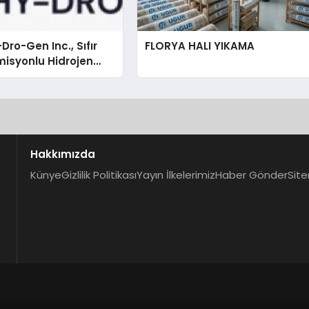
Dro-Gen Inc., Sıfır
FLORYA HALI YIKAMA
isyonlu Hidrojen
knolojisinde ISO ve
nleyici Onaylarını
Hakkımızda
Künye
Gizlilik Politikası
Yayın İlkelerimiz
Haber Gönder
Site