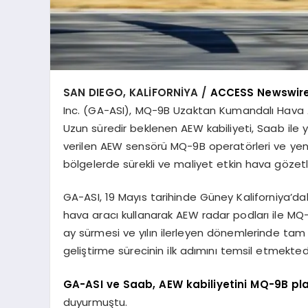
SAN DIEGO, KALİFORNİYA /
ACCESS Newswir
Inc. (GA-ASI), MQ-9B Uzaktan Kumandalı Hava Ar
Uzun süredir beklenen AEW kabiliyeti, Saab ile 
verilen AEW sensörü MQ-9B operatörleri ve ye
bölgelerde sürekli ve maliyet etkin hava gözetl
GA-ASI, 19 Mayıs tarihinde Güney Kaliforniya’da
hava aracı kullanarak AEW radar podları ile MQ
ay sürmesi ve yılın ilerleyen dönemlerinde tam 
geliştirme sürecinin ilk adımını temsil etmektedi
GA-ASI ve Saab, AEW kabiliyetini MQ-9B p
duyurmuştu.