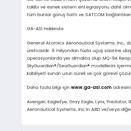
takibi ve esnek sistem entegrasyonu dahil olm
tüm bunlar görüş hattı ve SATCOM bağlantıları ü
GA-ASI Hakkında
General Atomics Aeronautical Systems, Inc., d
üreticisidir. 9 milyondan fazla uçuş saatine ulaş
operasyonlarda yer almakta olup MQ-9A Reap
SkyGuardian®/SeaGuardian® modellerini içermekte
kabiliyeti sunan uzun süreli ve çok görevli çöz
Daha fazla bilgi için
www.ga-asi.com
adresini 
Avenger, EagleEye, Gray Eagle, Lynx, Predator
Aeronautical Systems, Inc.’in ABD ve/veya diğer ü