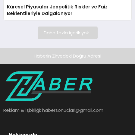
Küresel Piyasalar Jeopolitik Riskler ve Faiz
SAĞLIK
Beklentileriyle Dalgalanıyor
SPOR
Daha fazla içerik yok...
TEKNOLOJI
Haberin Zirvedeki Doğru Adresi
Reklam & İşbirliği:
habersonuclari@gmail.com
Hakkımızda