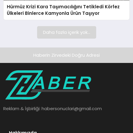
Hürmüz Krizi Kara Taşımacılığını Tetikledi Körfez
SAĞLIK
Ülkeleri Binlerce Kamyonla Ürün Taşıyor
SPOR
Daha fazla içerik yok...
TEKNOLOJI
Haberin Zirvedeki Doğru Adresi
Reklam & İşbirliği:
habersonuclari@gmail.com
Hakkımızda