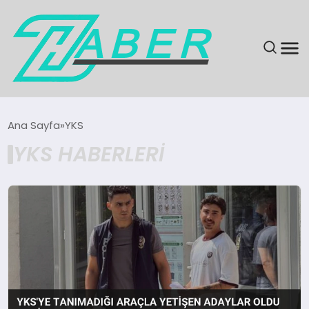
SON DAKIKA
Ana Sayfa
YKS
YKS HABERLERI
GÜNDEM
EKONOMI
MAGAZIN
EĞITIM
KÜLTÜR & SANAT