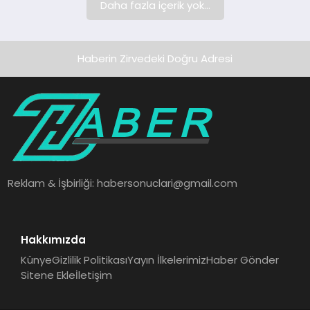
Daha fazla içerik yok...
Haberin Zirvedeki Doğru Adresi
Reklam & İşbirliği:
habersonuclari@gmail.com
Hakkımızda
Künye
Gizlilik Politikası
Yayın İlkelerimiz
Haber Gönder
Sitene Ekle
İletişim