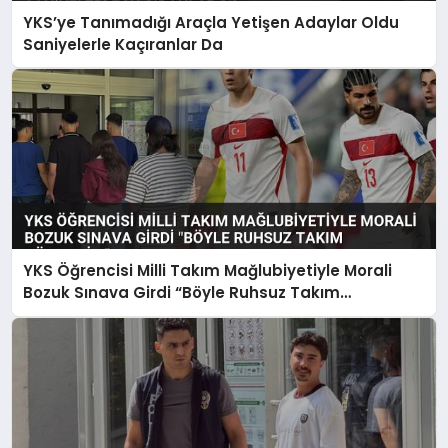
YKS’ye Tanımadığı Araçla Yetişen Adaylar Oldu
SAĞLIK
Saniyelerle Kaçıranlar Da
SPOR
TEKNOLOJI
YKS Öğrencisi Milli Takım Mağlubiyetiyle Morali
Bozuk Sınava Girdi “Böyle Ruhsuz Takım
Görmedim”