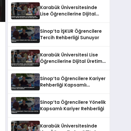
Yetistiriliyor
Karabük Üniversitesinde
Lise Öğrencilerine Dijital
Üretim ve Yapay Zeka
Eğitimi Veriliyor
Sinop’ta İŞKUR Öğrencilere
Tercih Rehberliği Sunuyor
Karabük Üniversitesi Lise
Öğrencilerine Dijital Üretim
ve Yapay Zeka Eğitimi
Veriyor
Sinop’ta Öğrencilere Kariyer
Rehberliği Kapsamlı
Bilgilendirme
Sinop’ta Öğrencilere Yönelik
Kapsamlı Kariyer Rehberliği
Karabük Üniversitesinde