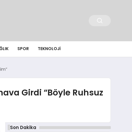
ĞLIK
SPOR
TEKNOLOJI
dim”
ınava Girdi “Böyle Ruhsuz
Son Dakika