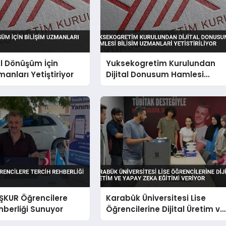
al Dönüşüm İçin
Yuksekogretim Kurulundan
manları Yetiştiriyor
Dijital Donusum Hamlesi
Bilisim Uzmanlari Yetistiriliyor
İŞKUR Öğrencilere
Karabük Üniversitesi Lise
hberliği Sunuyor
Öğrencilerine Dijital Üretim ve
Yapay Zeka Eğitimi Veriyor