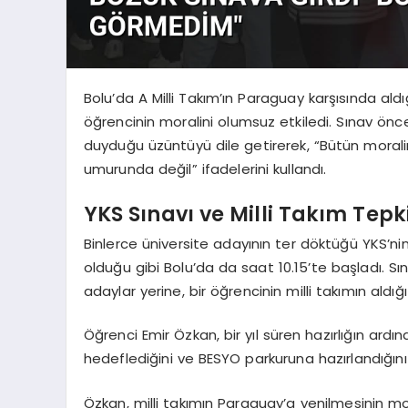
Bolu’da A Milli Takım’ın Paraguay karşısında aldı
öğrencinin moralini olumsuz etkiledi. Sınav ön
duyduğu üzüntüyü dile getirerek, “Bütün morali
umurunda değil” ifadelerini kullandı.
YKS Sınavı ve Milli Takım Tepki
Binlerce üniversite adayının ter döktüğü YKS’nin
olduğu gibi Bolu’da da saat 10.15’te başladı. 
adaylar yerine, bir öğrencinin milli takımın aldı
Öğrenci Emir Özkan, bir yıl süren hazırlığın ardı
hedeflediğini ve BESYO parkuruna hazırlandığını 
Özkan, milli takımın Paraguay’a yenilmesinin m