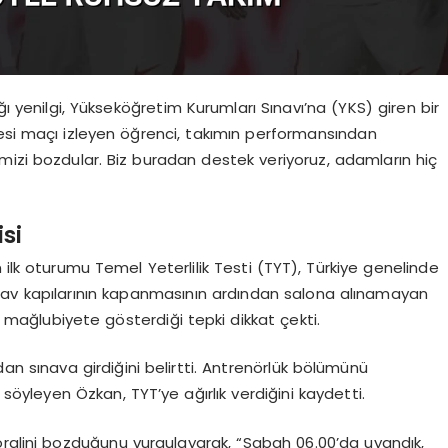
ğı yenilgi, Yükseköğretim Kurumları Sınavı’na (YKS) giren bir
cesi maçı izleyen öğrenci, takımın performansından
mizi bozdular. Biz buradan destek veriyoruz, adamların hiç
si
 ilk oturumu Temel Yeterlilik Testi (TYT), Türkiye genelinde
Sınav kapılarının kapanmasının ardından salona alınamayan
ğı mağlubiyete gösterdiği tepki dikkat çekti.
ndan sınava girdiğini belirtti. Antrenörlük bölümünü
söyleyen Özkan, TYT’ye ağırlık verdiğini kaydetti.
oralini bozduğunu vurgulayarak, “Sabah 06.00’da uyandık,