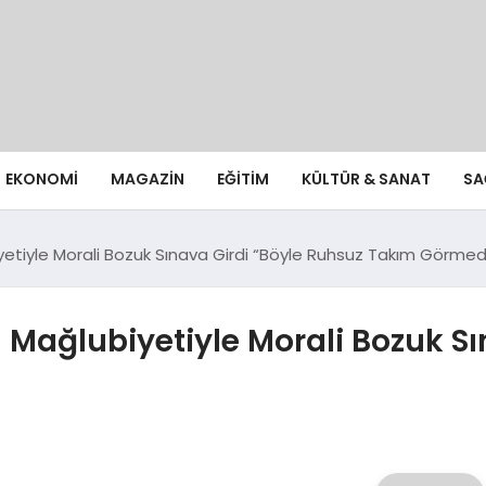
EKONOMI
MAGAZIN
EĞITIM
KÜLTÜR & SANAT
SA
iyetiyle Morali Bozuk Sınava Girdi “Böyle Ruhsuz Takım Görme
m Mağlubiyetiyle Morali Bozuk S