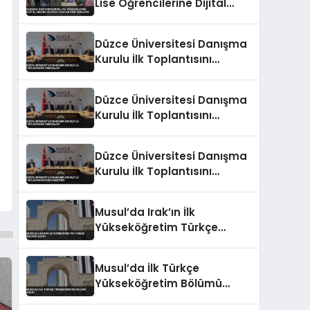
Lise Öğrencilerine Dijital
Üretim ve Yapay Zeka
Eğitimi Veriliyor
Düzce Üniversitesi Danışma
Kurulu İlk Toplantısını
Tamamladı
Düzce Üniversitesi Danışma
Kurulu İlk Toplantısını
Tamamladı
Düzce Üniversitesi Danışma
Kurulu İlk Toplantısını
Gerçekleştirdi
Musul’da Irak’ın İlk
Yükseköğretim Türkçe
Bölümü Açıldı
Musul’da İlk Türkçe
Yükseköğretim Bölümü
Açıldı