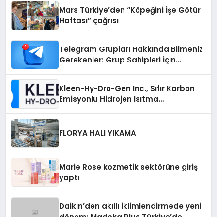
Mars Türkiye’den “Köpeğini İşe Götür
Haftası” çağrısı
Telegram Grupları Hakkında Bilmeniz
Gerekenler: Grup Sahipleri İçin
Telegram’da Hedef Kitleye Ulaşma
Kleen-Hy-Dro-Gen Inc., Sıfır Karbon
Emisyonlu Hidrojen Isıtma
Teknolojisinde ISO ve TSSA
Düzenleyici Onaylarını Aldı
FLORYA HALI YIKAMA
Marie Rose kozmetik sektörüne giriş
yaptı
Daikin’den akıllı iklimlendirmede yeni
dönem: Madoka Plus Türkiye’de