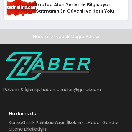
Laptop Alan Yerler ile Bilgisayar
Satmanın En Güvenli ve Karlı Yolu
Haberin Zirvedeki Doğru Adresi
Reklam & İşbirliği:
habersonuclari@gmail.com
Hakkımızda
Künye
Gizlilik Politikası
Yayın İlkelerimiz
Haber Gönder
Sitene Ekle
İletişim