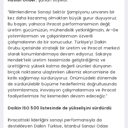
Hasan Önder
, şunları söyledi:
“İklimlendirme Sanayi Sektör Şampiyonu unvanını bir
kez daha kazanmış olmaktan büyük gurur duyuyoruz.
Bu başarı, yalnızca ihracat performansımızın değil;
üretim gücümüzün, mühendislik yetkinliğimizin, Ar-Ge
yatırımlarımızın ve çalışanlarımızın özverili
çalışmalarının da bir sonucudur. Türkiye’yi Daikin
Grubu içerisinde stratejik bir üretim ve ihracat merkezi
olarak konumlandırmaya devam ediyoruz. Sakarya
Hendek’teki üretim tesisimizde geliştirdiğimiz ve
ürettiğimiz yüksek katma değerli ürünleri dünyanın
birçok noktasına ulaştırırken ülkemiz ekonomisine de
katkı sağlamayı sürdürüyoruz. Önümüzdeki dönemde
de sürdürülebilir büyüme hedeflerimiz doğrultusunda
yatırımlarımıza, inovasyon çalışmalarımıza ve ihracat
faaliyetlerimize hız kesmeden devam edeceğiz.”
Daikin İSO 500 listesinde de yükselişini sürdürdü
İhracattaki liderliğini sanayi performansıyla da
destekleyen Daikin Türkiye, İstanbul Sanayi Odası