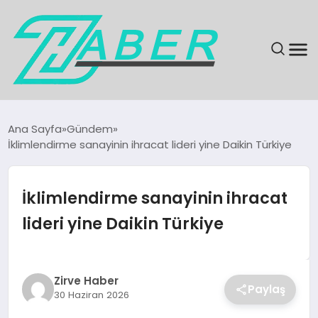
SON DAKIKA
Ana Sayfa
Gündem
İklimlendirme sanayinin ihracat lideri yine Daikin Türkiye
GÜNDEM
EKONOMI
İklimlendirme sanayinin ihracat
lideri yine Daikin Türkiye
MAGAZIN
EĞITIM
Zirve Haber
Paylaş
30 Haziran 2026
KÜLTÜR & SANAT