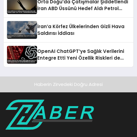
Orta Doğu’da Çatışmalar Şiddetlendi
İran ABD Üssünü Hedef Aldı Petrol
Tankerlerini Durdurdu
İran’a Körfez Ülkelerinden Gizli Hava
Saldırısı İddiası
OpenAI ChatGPT’ye Sağlık Verilerini
Entegre Etti Yeni Özellik Riskleri de
Beraberinde Getiriyor
Haberin Zirvedeki Doğru Adresi