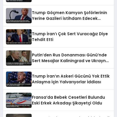
Çekildi
Trump Göçmen Kamyon Şoförlerinin
Yerine Gazileri İstihdam Edecek
Düzenlemeyi Duyurdu
Trump İran’ı Çok Sert Vuracağız Diye
Tehdit Etti
Putin’den Rus Donanması Günü’nde
Sert Mesajlar Kaliningrad ve Ukrayna
Vurgusu
Trump İran’ın Askeri Gücünü Yok Ettik
Anlaşma İçin Yalvarıyorlar İddiası
Fransa’da Bebek Cesetleri Bulundu
Eski Erkek Arkadaşı Şikayetçi Oldu