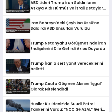
ABD Lideri Trump İran Saldırılarını
Askıya Aldı Hürmüz ve İsrail Detayları
Açıklandı
İran Bahreyn’deki Şeyh İsa Üssü’ne
Saldırdı ABD Unsurları Vuruldu
Trump Netanyahu Görüşmesinde İran
Endişelerini Dile Getirdi Axios Duyurdu
Trump İran’a sert yanıt vereceklerini
belirtti
Trump Ceuta Göçmen Akınını ‘İşgal’
Olarak Nitelendirdi
Husiler Kızıldeniz’de Suudi Petrol
Tankerini Vurdu: “NCC GHAZAL” Geri