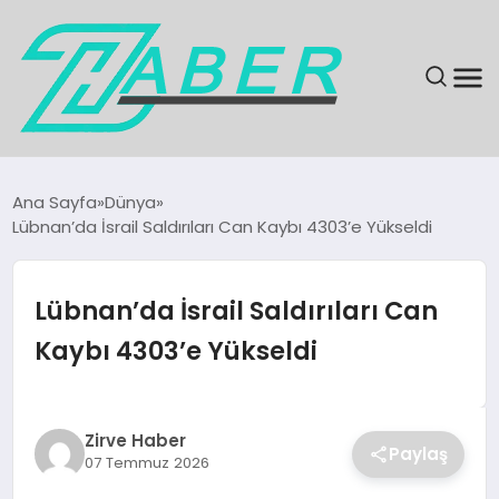
SON DAKIKA
Ana Sayfa
Dünya
Lübnan’da İsrail Saldırıları Can Kaybı 4303’e Yükseldi
GÜNDEM
EKONOMI
Lübnan’da İsrail Saldırıları Can
Kaybı 4303’e Yükseldi
MAGAZIN
EĞITIM
Zirve Haber
Paylaş
07 Temmuz 2026
KÜLTÜR & SANAT